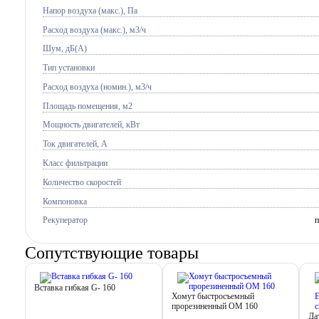
Напор воздуха (макс.), Па
Расход воздуха (макс.), м3/ч
Шум, дБ(А)
Тип установки
Расход воздуха (номин.), м3/ч
Площадь помещения, м2
Мощность двигателей, кВт
Ток двигателей, А
Класс фильтрации
Количество скоростей
Компоновка
Рекуператор
Сопутствующие товары
Вставка гибкая G- 160
Хомут быстросъемный
прорезиненный OM 160
Да