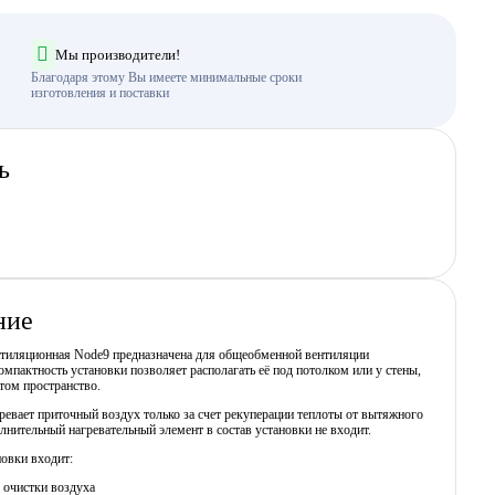
Мы производители!
Благодаря этому Вы имеете минимальные сроки
изготовления и поставки
ь
ние
нтиляционная Node9 предназначена для общеобменной вентиляции
мпактность установки позволяет располагать её под потолком или у стены,
том пространство.
ревает приточный воздух только за счет рекуперации теплоты от вытяжного
лнительный нагревательный элемент в состав установки не входит.
новки входит:
 очистки воздуха