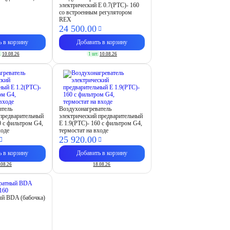
электрический E 0.7(PTC)- 160
со встроенным регулятором
REX
24 500.
00
ь в корзину
Добавить в корзину
.
10.08.26
1 шт.
10.08.26
атель
Воздухонагреватель
 предварительный
электрический предварительный
0 с фильтром G4,
E 1.9(PTC)- 160 с фильтром G4,
ходе
термостат на входе
25 920.
00
ь в корзину
Добавить в корзину
.08.26
18.08.26
ый BDA (бабочка)