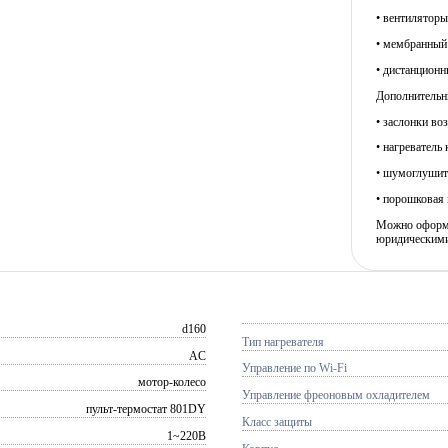
• вентилятор
• мембранный
• дистанционн
Дополнительн
• заслонки во
• нагреватель
• шумоглушит
• порошковая 
Можно оформит
юридическими
d160
Тип нагревателя
AC
Управление по Wi-Fi
мотор-колесо
Управление фреоновым охладителем
пульт-термостат 801DY
Класс защиты
1~220В