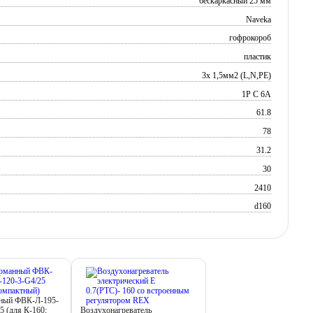
бескаркасный 25 мм
Naveka
гофрокороб
пластик
3х 1,5мм2 (L,N,PE)
1P C 6A
61.8
78
31.2
30
2410
d160
нный ФВК-Л-195-
5 (для К-160;
Воздухонагреватель