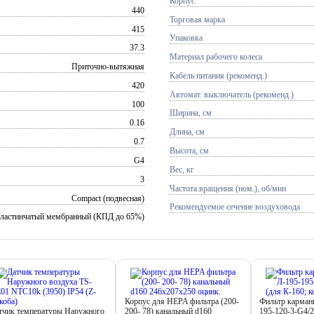
Корпус
440
Торговая марка
415
Упаковка
37.3
Материал рабочего колеса
Приточно-вытяжная
Кабель питания (рекоменд.)
420
Автомат. выключатель (рекоменд.)
100
Ширина, см
0.16
Длина, см
0.7
Высота, см
G4
Вес, кг
3
Частота вращения (ном.), об/мин
Compact (подвесная)
Рекомендуемое сечение воздуховода
пластинчатый мембранный (КПД до 65%)
Корпус для HEPA фильтра (200-
Фильтр карма
тчик температуры Наружного
200- 78) канальный d160
195-120-3-G4/2