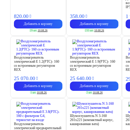
во
IP
820.
00
358.
00
1
Добавить в корзину
Добавить в корзину
29 шт.
10.08.26
233 шт.
10.08.26
Воздухонагреватель
Воздухонагреватель
Во
электрический E 1.2(PTC)- 160
электрический E 1.9(PTC)- 160
эл
со встроенным регулятором
со встроенным регулятором
со
REX
REX
R
25 070.
00
25 640.
00
2
Добавить в корзину
Добавить в корзину
1 шт.
10.08.26
2 шт.
10.08.26
Шумоглушитель N 3-160
Шу
261х221 (компактный корпус,
26
Воздухонагреватель
кашированная вата)
ка
электрический предварительный