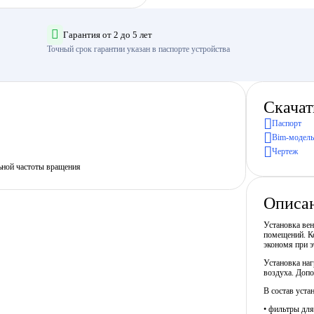
Гарантия от 2 до 5 лет
Точный срок гарантии указан в паспорте устройства
Скачат
Паспорт
Bim-модель
Чертеж
ьной частоты вращения
Описа
Установка ве
помещений. Ко
экономя при э
Установка наг
воздуха. Допо
В состав уста
• фильтры для