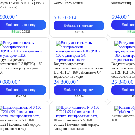
здуха TS-E01 NTC10k (3950)
246х207х250 оцинк.
компактный)
54 (Z-скоба)
 900.
00
594.
00
5 810.
00
Добавить в корзину
Добавит
Добавить в корзину
94 шт.
10.08.26
40 шт
18.08.26
здухонагреватель
ектрический E 3.8(PTC)- 160
Воздухонагреватель
Воздухонагрев
 встроенным регулятором
электрический предварительный
электрический
EX
E 0.7(PTC)- 160 с фильтром G4,
E 1.2(PTC)- 16
термостат на входе
термостат на в
9 080.
00
24 800.
00
25 340.
00
Добавить в корзину
Добавить в корзину
Добавит
18.08.26
18.08.26
18
Клапан обратн
моглушитель N 6-160
Шумоглушитель N 9-160
160
1х221 (компактный корпус,
261х221 (компактный корпус,
шированная вата)
кашированная вата)