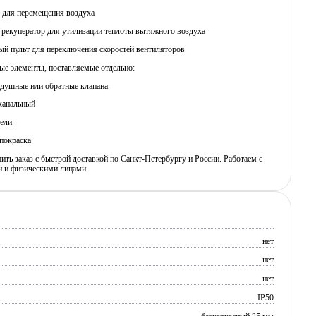
ы для перемещения воздуха
 рекуператор для утилизации теплоты вытяжного воздуха
ый пульт для переключения скоростей вентиляторов
ые элементы, поставляемые отдельно:
здушные или обратные клапана
 канальный
ели
покраска
ь заказ с быстрой доставкой по Санкт-Петербургу и России. Работаем с
 и физическими лицами.
нет
нет
нет
IP50