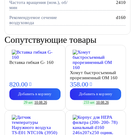
Частота вращения (ном.), об/
2410
мин
Рекомендуемое сечение
d160
воздуховода
Сопутствующие товары
Вставка гибкая G- 160
Хомут быстросъемный
прорезиненный OM 160
820.
00
358.
00
Добавить в корзину
Добавить в корзину
29 шт.
10.08.26
233 шт.
10.08.26