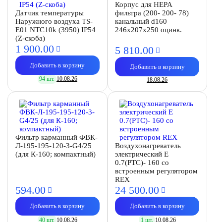
Корпус для HEPA
Датчик температуры
фильтра (200- 200- 78)
Наружного воздуха TS-
канальный d160
E01 NTC10k (3950) IP54
246х207х250 оцинк.
(Z-скоба)
1 900.
00
5 810.
00
Добавить в корзину
Добавить в корзину
94 шт.
10.08.26
18.08.26
Фильтр карманный ФВК-
Л-195-195-120-3-G4/25
Воздухонагреватель
(для К-160; компактный)
электрический E
0.7(PTC)- 160 со
встроенным регулятором
REX
594.
00
24 500.
00
Добавить в корзину
Добавить в корзину
40 шт.
10.08.26
1 шт.
10.08.26