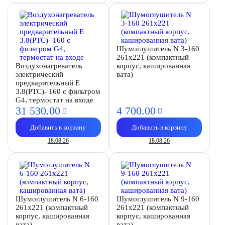
Шумоглушитель N 3-160
261х221 (компактный
Воздухонагреватель
корпус, кашированная
электрический
вата)
предварительный E
3.8(PTC)- 160 с фильтром
G4, термостат на входе
31 530.
00
4 700.
00
Добавить в корзину
Добавить в корзину
18.08.26
18.08.26
Шумоглушитель N 6-160
Шумоглушитель N 9-160
261х221 (компактный
261х221 (компактный
корпус, кашированная
корпус, кашированная
вата)
вата)