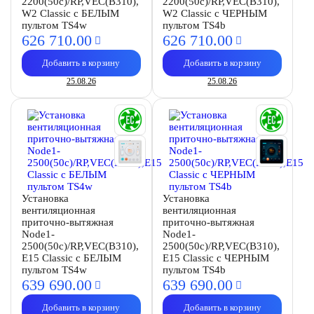
2200(50c)/RP,VEC(B310),
2200(50c)/RP,VEC(B310),
W2 Classic с БЕЛЫМ
W2 Classic с ЧЕРНЫМ
пультом TS4w
пультом TS4b
626 710.
00
626 710.
00
Добавить в корзину
Добавить в корзину
25.08.26
25.08.26
Установка
Установка
вентиляционная
вентиляционная
приточно-вытяжная
приточно-вытяжная
Node1-
Node1-
2500(50c)/RP,VEC(B310),
2500(50c)/RP,VEC(B310),
E15 Classic с БЕЛЫМ
E15 Classic с ЧЕРНЫМ
пультом TS4w
пультом TS4b
639 690.
00
639 690.
00
Добавить в корзину
Добавить в корзину