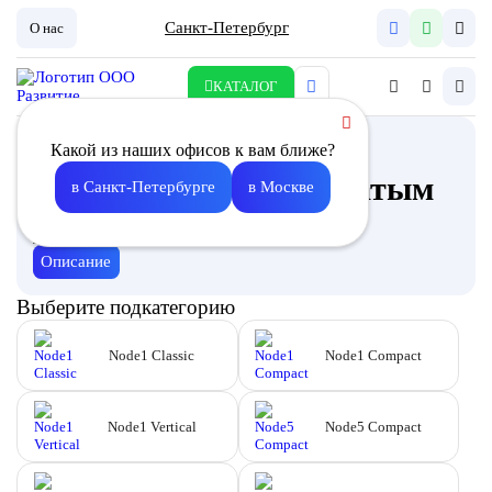
Санкт-Петербург
О нас
КАТАЛОГ
Приточно-вытяжная
Какой из наших офисов к вам ближе?
установка с пластинчатым
в Санкт-Петербурге
в Москве
рекуператором
Описание
Выберите подкатегорию
Node1 Classic
Node1 Compact
Node1 Vertical
Node5 Compact