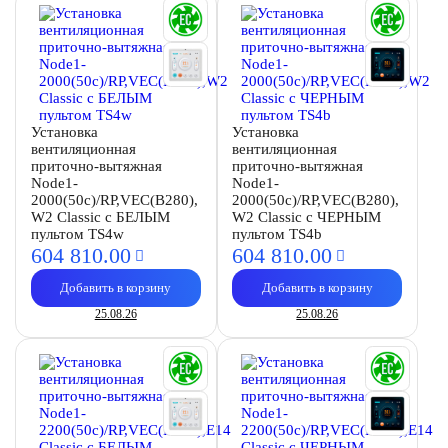
Установка
Установка
вентиляционная
вентиляционная
приточно-вытяжная
приточно-вытяжная
Node1-
Node1-
2000(50c)/RP,VEC(B280),
2000(50c)/RP,VEC(B280),
W2 Classic с БЕЛЫМ
W2 Classic с ЧЕРНЫМ
пультом TS4w
пультом TS4b
604 810.
00
604 810.
00
Добавить в корзину
Добавить в корзину
25.08.26
25.08.26