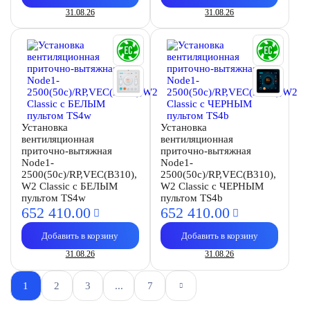
31.08.26
31.08.26
Установка
Установка
вентиляционная
вентиляционная
приточно-вытяжная
приточно-вытяжная
Node1-
Node1-
2500(50c)/RP,VEC(B310),
2500(50c)/RP,VEC(B310),
W2 Classic с БЕЛЫМ
W2 Classic с ЧЕРНЫМ
пультом TS4w
пультом TS4b
652 410.
00
652 410.
00
Добавить в корзину
Добавить в корзину
31.08.26
31.08.26
1
2
3
...
7