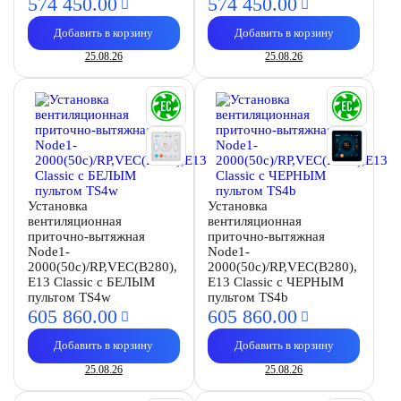
574 450.
00
574 450.
00
Добавить в корзину
Добавить в корзину
25.08.26
25.08.26
Установка
Установка
вентиляционная
вентиляционная
приточно-вытяжная
приточно-вытяжная
Node1-
Node1-
2000(50c)/RP,VEC(B280),
2000(50c)/RP,VEC(B280),
E13 Classic с БЕЛЫМ
E13 Classic с ЧЕРНЫМ
пультом TS4w
пультом TS4b
605 860.
00
605 860.
00
Добавить в корзину
Добавить в корзину
25.08.26
25.08.26