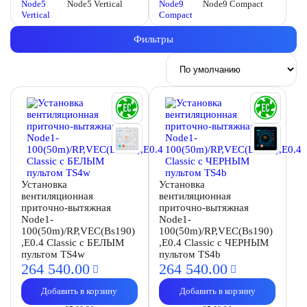
Node5 Vertical
Node9 Compact
Фильтры
Установка
Установка
вентиляционная
вентиляционная
приточно-вытяжная
приточно-вытяжная
Node1-
Node1-
100(50m)/RP,VEC(Bs190)
100(50m)/RP,VEC(Bs190)
,E0.4 Classic с БЕЛЫМ
,E0.4 Classic с ЧЕРНЫМ
пультом TS4w
пультом TS4b
264 540.
00
264 540.
00
Добавить в корзину
Добавить в корзину