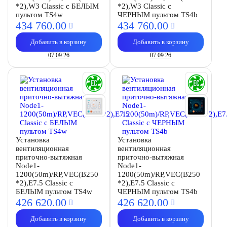
*2),W3 Classic с БЕЛЫМ
*2),W3 Classic с
пультом TS4w
ЧЕРНЫМ пультом TS4b
434 760.
00
434 760.
00
Добавить в корзину
Добавить в корзину
07.09.26
07.09.26
Установка
Установка
вентиляционная
вентиляционная
приточно-вытяжная
приточно-вытяжная
Node1-
Node1-
1200(50m)/RP,VEC(B250
1200(50m)/RP,VEC(B250
*2),E7.5 Classic с
*2),E7.5 Classic с
БЕЛЫМ пультом TS4w
ЧЕРНЫМ пультом TS4b
426 620.
00
426 620.
00
Добавить в корзину
Добавить в корзину