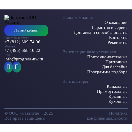
Наша компания
О компании
Гарантия и сервис
Личный кабинет
Доставка и способы оплаты
Контакты
Санкт-Петербург
+7 (812) 309 74 06
Реквизиты
Москва
+7 (495) 668 10 22
Вентиляционные установки
Email
Приточно-вытяжные
info@progress-nw.ru
Приточные
Для бассейна
Программы подбора
Вентиляторы
Канальные
Прямоугольные
Крышные
Кухонные
© ООО «Развитие», 2025 |
Политика
Все права защищены
конфиденциальности