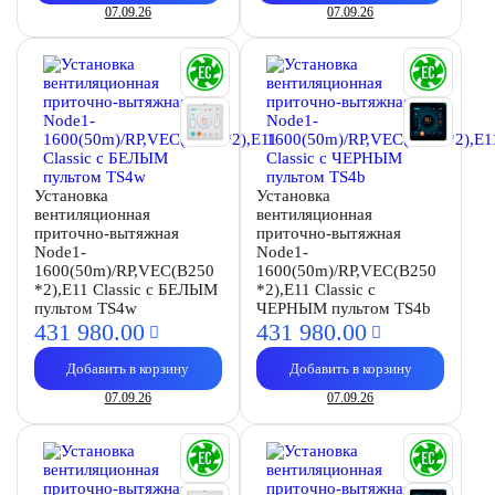
07.09.26
07.09.26
Установка
Установка
вентиляционная
вентиляционная
приточно-вытяжная
приточно-вытяжная
Node1-
Node1-
1600(50m)/RP,VEC(B250
1600(50m)/RP,VEC(B250
*2),E11 Classic с БЕЛЫМ
*2),E11 Classic с
пультом TS4w
ЧЕРНЫМ пультом TS4b
431 980.
00
431 980.
00
Добавить в корзину
Добавить в корзину
07.09.26
07.09.26