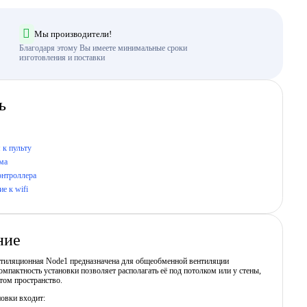
Мы производители!
Благодаря этому Вы имеете минимальные сроки
изготовления и поставки
ь
 к пульту
ма
онтроллера
е к wifi
ние
нтиляционная Node1 предназначена для общеобменной вентиляции
мпактность установки позволяет располагать её под потолком или у стены,
том пространство.
новки входит: