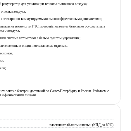
й рекуператор для утилизации теплоты вытяжного воздуха;
 очистки воздуха;
ы c электронно-коммутируемыми высокоэффективными двигателями;
еватель на технологии PTC, который позволяет безопасно осуществлять
ного воздуха;
нная система автоматики с белым пультом управления;
е элементы и опции, поставляемые отдельно:
аслонки;
ки;
ели;
ь заказ с быстрой доставкой по Санкт-Петербургу и России. Работаем с
 и физическими лицами.
пластинчатый алюминиевый (КПД до 60%)