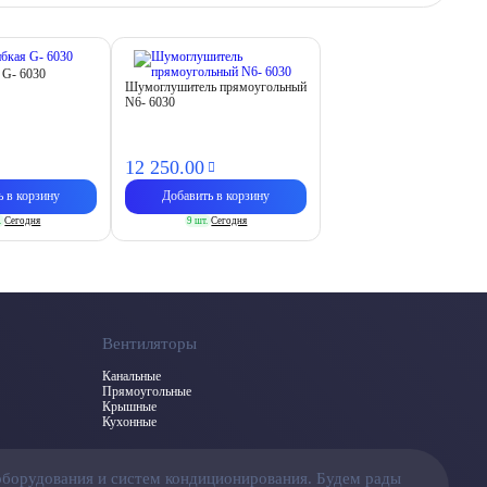
 G- 6030
Шумоглушитель прямоугольный
N6- 6030
12 250.
00
ь в корзину
Добавить в корзину
.
Сегодня
9 шт.
Сегодня
Вентиляторы
Канальные
Прямоугольные
Крышные
Кухонные
оборудования и систем кондиционирования. Будем рады