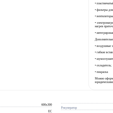
• пластинчаты
• фильтры для
• вентилятор
• электронагр
нагрев приточ
• интегрирова
Дополнительны
• воздушные з
• гибкие встав
• шумоглушит
• охладитель;
• покраска
Можно оформит
юридическими
600x300
Рекуператор
EC