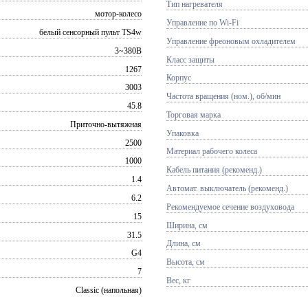
Тип нагревателя
мотор-колесо
Управление по Wi-Fi
белый сенсорный пульт TS4w
Управление фреоновым охладителем
3~380В
Класс защиты
1267
Корпус
3003
Частота вращения (ном.), об/мин
45.8
Торговая марка
Приточно-вытяжная
Упаковка
2500
Материал рабочего колеса
1000
Кабель питания (рекоменд.)
1.4
Автомат. выключатель (рекоменд.)
6.2
Рекомендуемое сечение воздуховода
15
Ширина, см
31.5
Длина, см
G4
Высота, см
7
Вес, кг
Classic (напольная)