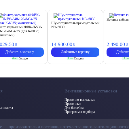
Вставка гибкая
Шумоглушитель прямоугольный
льтр карманный ФВК-Л-598-
N9- 6030
8-120-8-G4/25 (для К-6035;
мпактный)
 029.
50
14 980.
00
2 490.
00
Добавить в корзину
Добавить в корзину
Добавит
6 шт.
Сегодня
9 шт.
Сегодня
17 шт
ия
Вентиляционные установки
Приточно-вытяжные
Приточные
бы оплаты
Для бассейна
Программы подбора
ие — производитель и поставщик отечественного вентиляционного 