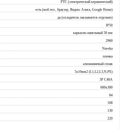
PTC (электрический керамический)
есть (моб.тел., браузер, Яндекс Алиса, Google Home)
да (охладитель закзывается отдельно)
IP50
каркасно-панельный 50 мм
2960
Naveka
пленка
алюминиевый сплав
5х10мм2 (L1,L2,L3,N,PE)
3P C40A
600x300
84
168
130
220