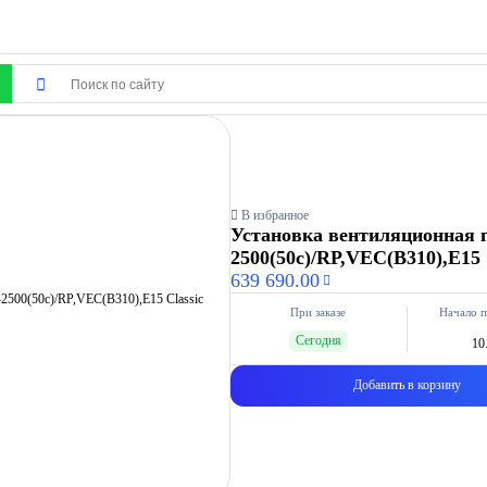
В избранное
Установка вентиляционная 
2500(50c)/RP,VEC(B310),E1
639 690.00
При заказе
Начало п
Сегодня
10
Добавить в корзину