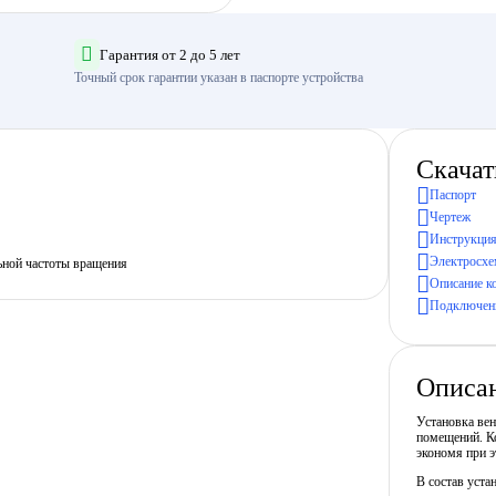
Гарантия от 2 до 5 лет
Точный срок гарантии указан в паспорте устройства
Скачат
Паспорт
Чертеж
Инструкция
Электросхе
ьной частоты вращения
Описание к
Подключени
Описа
Установка ве
помещений. Ко
экономя при э
В состав уста