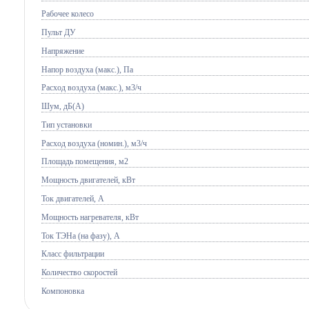
Рабочее колесо
Пульт ДУ
Напряжение
Напор воздуха (макс.), Па
Расход воздуха (макс.), м3/ч
Шум, дБ(А)
Тип установки
Расход воздуха (номин.), м3/ч
Площадь помещения, м2
Мощность двигателей, кВт
Ток двигателей, А
Мощность нагревателя, кВт
Ток ТЭНа (на фазу), А
Класс фильтрации
Количество скоростей
Компоновка