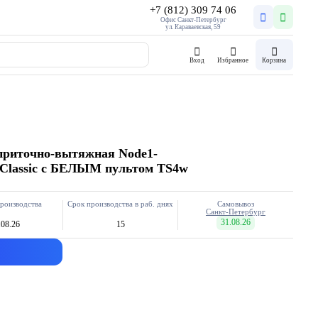
+7 (812) 309 74 06
Офис Санкт-Петербург
ул. Караваевская, 59
Вход
Избранное
Корзина
приточно-вытяжная Node1-
5 Classic с БЕЛЫМ пультом TS4w
роизводства
Срок производства в раб. днях
Самовывоз
Санкт-Петербург
31.08.26
.08.26
15