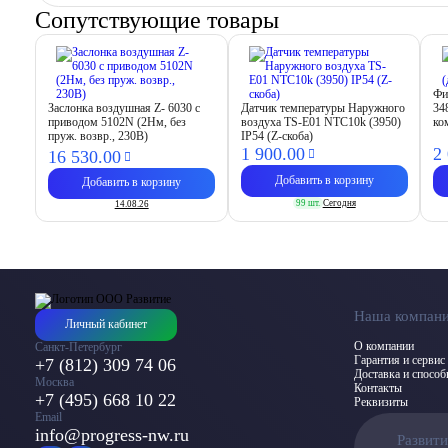
Сопутствующие товары
Фи
Заслонка воздушная Z- 6030 с
Датчик температуры Наружного
34
приводом 5102N (2Нм, без
воздуха TS-E01 NTC10k (3950)
ко
пруж. возвр., 230В)
IP54 (Z-скоба)
1 900.
00
2
16 530.
00
Добавить в корзину
Добавить в корзину
99 шт.
Сегодня
14.08.26
Наша компан
Личный кабинет
О компании
Санкт-Петербург
Гарантия и сервис
+7 (812) 309 74 06
Доставка и спосо
Москва
Контакты
+7 (495) 668 10 22
Реквизиты
Email
info@progress-nw.ru
Развит