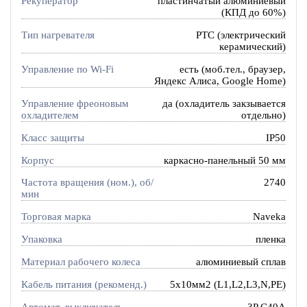
Рекуператор
пластинчатый алюминиевый
(КПД до 60%)
Тип нагревателя
PTC (электрический
керамический)
Управление по Wi-Fi
есть (моб.тел., браузер,
Яндекс Алиса, Google Home)
Управление фреоновым
да (охладитель закзывается
охладителем
отдельно)
Класс защиты
IP50
Корпус
каркасно-панельный 50 мм
Частота вращения (ном.), об/
2740
мин
Торговая марка
Naveka
Упаковка
пленка
Материал рабочего колеса
алюминиевый сплав
Кабель питания (рекоменд.)
5х10мм2 (L1,L2,L3,N,PE)