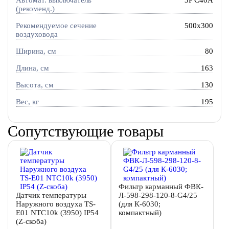
Автомат. выключатель
3P C40A
(рекоменд.)
Рекомендуемое сечение
500x300
воздуховода
Ширина, см
80
Длина, см
163
Высота, см
130
Вес, кг
195
Сопутствующие товары
Фильтр карманный ФВК-
Датчик температуры
Л-598-298-120-8-G4/25
Наружного воздуха TS-
(для К-6030;
E01 NTC10k (3950) IP54
компактный)
(Z-скоба)