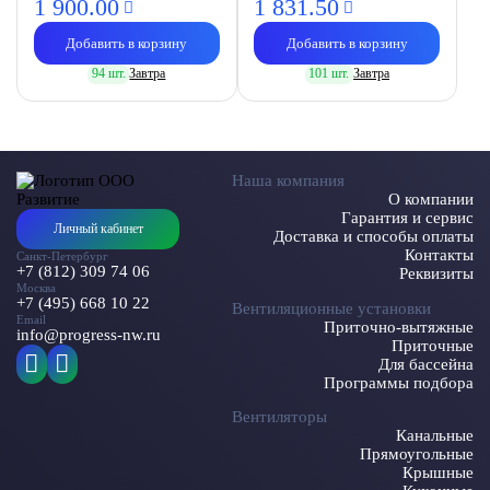
1 900.
00
1 831.
50
Добавить в корзину
Добавить в корзину
94 шт.
Завтра
101 шт.
Завтра
Наша компания
О компании
Гарантия и сервис
Личный кабинет
Доставка и способы оплаты
Контакты
Санкт-Петербург
+7 (812) 309 74 06
Реквизиты
Москва
+7 (495) 668 10 22
Вентиляционные установки
Email
Приточно-вытяжные
info@progress-nw.ru
Приточные
Для бассейна
Программы подбора
Вентиляторы
Канальные
Прямоугольные
Крышные