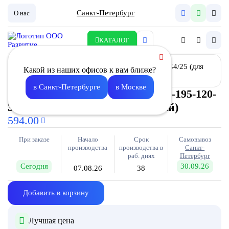
Санкт-Петербург
О нас
КАТАЛОГ
Какой из наших офисов к вам ближе?
в Санкт-Петербурге
в Москве
Фильтр карманный ФВК-Л-195-195-120-
3-G4/25 (для К-160; компактный)
594.00
При заказе
Начало
Срок
Самовывоз
производства
производства в
Санкт-
раб. днях
Петербург
Сегодня
30.09.26
07.08.26
38
Добавить в корзину
Лучшая цена