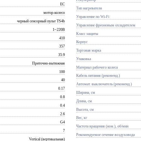
EC
Тип нагревателя
мотор-колесо
Управление по Wi-Fi
черный сенсорный пульт TS4b
Управление фреоновым охладителем
1~220В
Класс защиты
410
Корпус
357
Торговая марка
35.9
Упаковка
Приточно-вытяжная
Материал рабочего колеса
100
Кабель питания (рекоменд.)
40
Автомат. выключатель (рекоменд.)
0.17
Ширина, см
0.8
Длина, см
0.4
Высота, см
2.6
Вес, кг
G4
Частота вращения (ном.), об/мин
7
Рекомендуемое сечение воздуховода
Vertical (вертикальная)