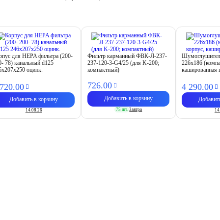
рпус для HEPA фильтра (200-
Фильтр карманный ФВК-Л-237-
Шумоглушител
0- 78) канальный d125
237-120-3-G4/25 (для K-200;
226х186 (комп
6х207х250 оцинк.
компактный)
кашированная 
726.
00
 720.
00
4 290.
00
Добавить в корзину
Добавить в корзину
Добавит
75 шт.
Завтра
14.08.26
14