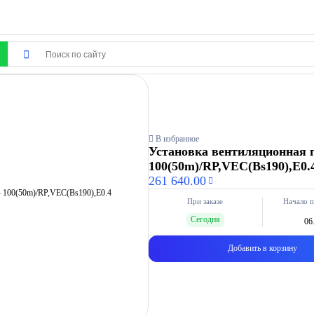
В избранное
Установка вентиляционная 
100(50m)/RP,VEC(Bs190),E0
261 640.00
При заказе
Начало п
Сегодня
06
Добавить в корзину