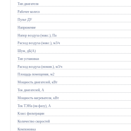
Тип двигателя
Рабочее колесо
Пульт ДУ
Напряжение
Напор воздуха (макс.), Па
Расход воздуха (макс.), м3/ч
Шум, дБ(А)
Тип установки
Расход воздуха (номин.), м3/ч
Площадь помещения, м2
Мощность двигателей, кВт
Ток двигателей, А
Мощность нагревателя, кВт
Ток ТЭНа (на фазу), А
Класс фильтрации
Количество скоростей
Компоновка