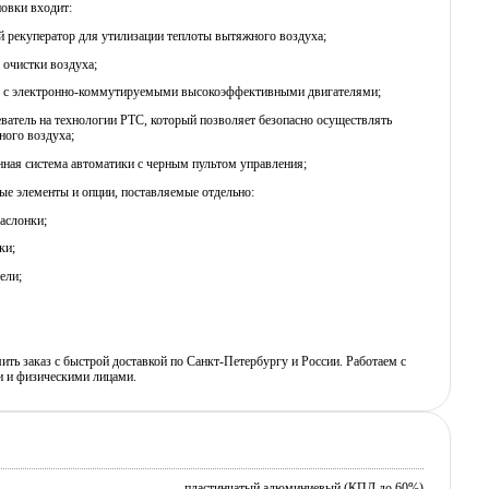
новки входит:
й рекуператор для утилизации теплоты вытяжного воздуха;
 очистки воздуха;
ы c электронно-коммутируемыми высокоэффективными двигателями;
еватель на технологии PTC, который позволяет безопасно осуществлять
ного воздуха;
нная система автоматики с черным пультом управления;
е элементы и опции, поставляемые отдельно:
аслонки;
ки;
ели;
ь заказ с быстрой доставкой по Санкт-Петербургу и России. Работаем с
 и физическими лицами.
пластинчатый алюминиевый (КПД до 60%)