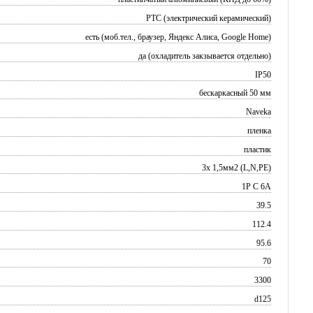
PTC (электрический керамический)
есть (моб.тел., браузер, Яндекс Алиса, Google Home)
да (охладитель закзывается отдельно)
IP50
бескаркасный 50 мм
Naveka
пленка
пластик
3х 1,5мм2 (L,N,PE)
1P C 6A
39.5
112.4
95.6
70
3300
d125