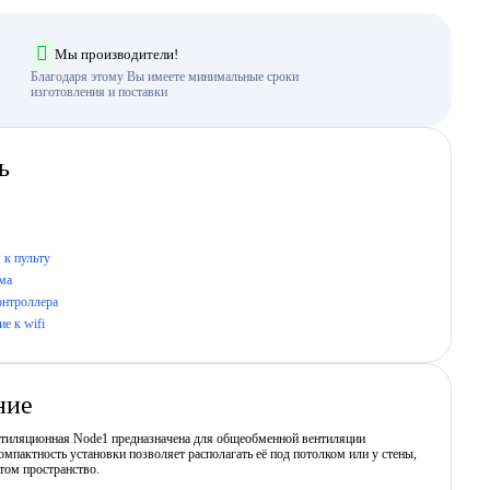
Мы производители!
Благодаря этому Вы имеете минимальные сроки
изготовления и поставки
ь
 к пульту
ма
онтроллера
е к wifi
ние
нтиляционная Node1 предназначена для общеобменной вентиляции
мпактность установки позволяет располагать её под потолком или у стены,
том пространство.