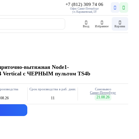
+7 (812) 309 74 06
Офис Санкт-Петербург
ул. Караваевская, 59
Вход
Избранное
Корзина
приточно-вытяжная Node1-
.4 Vertical с ЧЕРНЫМ пультом TS4b
роизводства
Срок производства в раб. днях
Самовывоз
Санкт-Петербург
21.08.26
.08.26
11