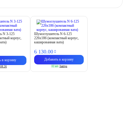
ь N 3-125
Шумоглушитель N 6-125
актный корпус,
226х186 (компактный корпус,
вата)
кашированная вата)
6 130.
00
Добавить в корзину
ь в корзину
32 шт.
Завтра
.08.26