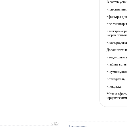
В состав уста
• пластинчаты
• фильтры для
• вентилятор
• электронагр
нагрев приточ
• интегрирова
Дополнительны
• воздушные з
• гибкие встав
• шумоглушит
• охладитель;
• покраска
Можно оформит
юридическими
d125
Рекуператор