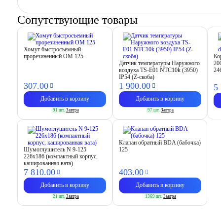
Сопутствующие товары
Хомут быстросъемный
прорезиненный OM 125
Ко
Датчик температуры Наружного
20
воздуха TS-E01 NTC10k (3950)
24
IP54 (Z-скоба)
307.
00
1 900.
00
5
Добавить в корзину
Добавить в корзину
91 шт.
Завтра
97 шт.
Завтра
Клапан обратный BDA (бабочка)
Шумоглушитель N 9-125
125
226х186 (компактный корпус,
кашированная вата)
7 810.
00
403.
00
Добавить в корзину
Добавить в корзину
21 шт.
Завтра
1369 шт.
Завтра