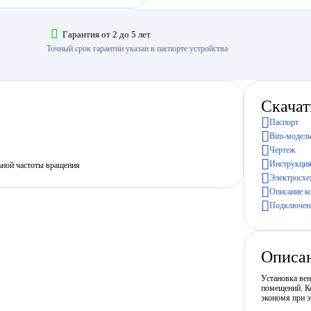
Гарантия от 2 до 5 лет
Точный срок гарантии указан в паспорте устройства
Скачат
Паспорт
Bim-модель
Чертеж
Инструкция
ьной частоты вращения
Электросхе
Описание к
Подключени
Описа
Установка ве
помещений. Ко
экономя при э