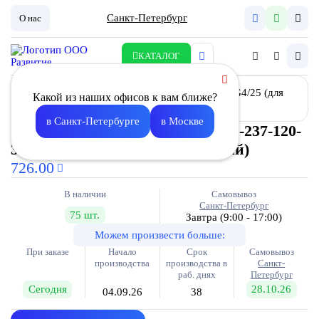
Санкт-Петербург
О нас
КАТАЛОГ
Какой из наших офисов к вам ближе?
в Санкт-Петербурге
в Москве
Фильтр карманный ФВК-Л-237-237-120-
3-G4/25 (для K-200; компактный)
726.00
В наличии
Самовывоз
Санкт-Петербург
75 шт.
Завтра
(9:00 - 17:00)
Можем произвести больше:
При заказе
Начало
Срок
Самовывоз
производства
производства в
Санкт-
раб. днях
Петербург
Сегодня
28.10.26
04.09.26
38