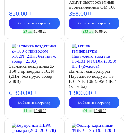
Хомут быстросъемный
прорезиненный OM 160
820.
00
358.
00
Добавить в корзину
Добавить в корзину
29 шт.
10.08.26
233 шт.
10.08.26
Заслонка воздушная Z-
160 с приводом 5102N
Датчик температуры
(2Нм, без пруж. возвр.,
Наружного воздуха TS-
230В)
E01 NTC10k (3950) IP54
(Z-скоба)
6 360.
00
1 900.
00
Добавить в корзину
Добавить в корзину
14 шт.
10.08.26
94 шт.
10.08.26