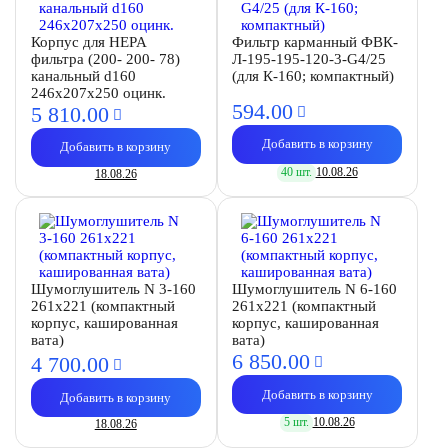
Корпус для HEPA
Фильтр карманный ФВК-
фильтра (200- 200- 78)
Л-195-195-120-3-G4/25
канальный d160
(для К-160; компактный)
246х207х250 оцинк.
594.
00
5 810.
00
Добавить в корзину
Добавить в корзину
40 шт.
10.08.26
18.08.26
Шумоглушитель N 3-160
Шумоглушитель N 6-160
261х221 (компактный
261х221 (компактный
корпус, кашированная
корпус, кашированная
вата)
вата)
6 850.
00
4 700.
00
Добавить в корзину
Добавить в корзину
5 шт.
10.08.26
18.08.26