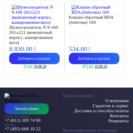
Клапан обратный BDA
(бабочка) 160
Шумоглушитель N 9-160
261х221 (компактный
корпус, кашированная
вата)
8 830.
00
534.
00
Добавить в корзину
Добавить в корзину
11 шт.
10.08.26
872 шт.
10.08.26
Наша компания
О компании
Гарантия и сервис
Личный кабинет
Доставка и способы оплаты
Контакты
Санкт-Петербург
+7 (812) 309 74 06
Реквизиты
Москва
+7 (495) 668 10 22
Вентиляционные установки