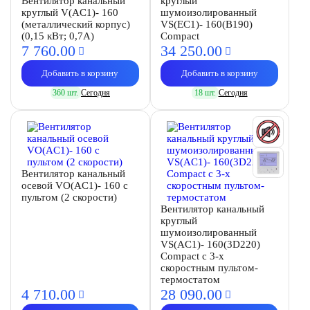
Вентилятор канальный
круглый
круглый V(AC1)- 160
шумоизолированный
(металлический корпус)
VS(EC1)- 160(B190)
(0,15 кВт; 0,7А)
Compact
7 760.
00
34 250.
00
Добавить в корзину
Добавить в корзину
360 шт.
Сегодня
18 шт.
Сегодня
Вентилятор канальный
осевой VO(AC1)- 160 с
пультом (2 скорости)
Вентилятор канальный
круглый
шумоизолированный
VS(AC1)- 160(3D220)
Compact с 3-х
скоростным пультом-
термостатом
4 710.
00
28 090.
00