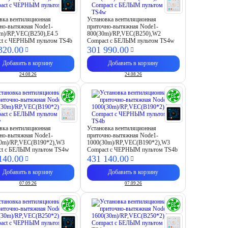
вка вентиляционная
Установка вентиляционная
но-вытяжная Node1-
приточно-вытяжная Node1-
m)/RP,VEC(B250),E4.5
800(30m)/RP,VEC(B250),W2
ct с ЧЕРНЫМ пультом TS4b
Compact с БЕЛЫМ пультом TS4w
320.
00
301 990.
00
Добавить в корзину
Добавить в корзину
24.08.26
24.08.26
вка вентиляционная
Установка вентиляционная
но-вытяжная Node1-
приточно-вытяжная Node1-
30m)/RP,VEC(B190*2),W3
1000(30m)/RP,VEC(B190*2),W3
ct с БЕЛЫМ пультом TS4w
Compact с ЧЕРНЫМ пультом TS4b
140.
00
431 140.
00
Добавить в корзину
Добавить в корзину
07.09.26
07.09.26