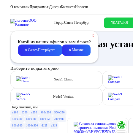
О компании
Программы
Дилеры
Контакты
Новости
Город:
Санкт-Петербург
КАТАЛОГ
Приточно-вытяжная устан
Какой из наших офисов к вам ближе?
в Санкт-Петербурге
в Москве
Описание
Выберите подкатегорию
Node1 Classic
Node5 Vertical
Подключение, мм
d160
d200
d250
400x200
500x250
500x300
600x300
600x350
700x400
800x500
1000x500
d125
d315