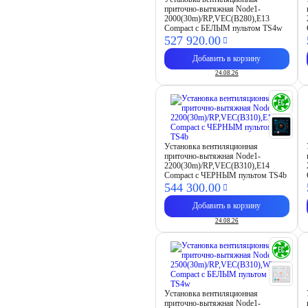
приточно-вытяжная Node1-
2000(30m)/RP,VEC(B280),E13
Compact с БЕЛЫМ пультом TS4w
527 920.
00
Добавить в корзину
24.08.26
Установка вентиляционная
приточно-вытяжная Node1-
2200(30m)/RP,VEC(B310),E14
Compact с ЧЕРНЫМ пультом TS4b
544 300.
00
Добавить в корзину
24.08.26
Установка вентиляционная
приточно-вытяжная Node1-