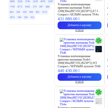
3003
3226
3745
4133
4676
5507
Установка вентиляционная
7793
8771
9422
274
397
686
приточно-вытяжная Node1-
1200(30m)/RP,VEC(B250*2),E7.5
854
329
529
694
953
1171
Compact с БЕЛЫМ пультом TS4w
1675
249
250
415
431 880.
00
Добавить в корзину
07.09.26
Установка вентиляционная
приточно-вытяжная Node1-
1600(30m)/RP,VEC(B250*2),W3
Compact с ЧЕРНЫМ пультом TS4b
440 430.
00
Добавить в корзину
07.09.26
Установка вентиляционная