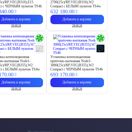
5c)/RP,VEC(B310),E15
2700(25c)/RP,VEC(B310),W2
ct с ЧЕРНЫМ пультом TS4b
Compact с БЕЛЫМ пультом TS4w
840.
00
632 180.
00
Добавить в корзину
Добавить в корзину
28.08.26
28.08.26
вка вентиляционная
Установка вентиляционная
но-вытяжная Node1-
приточно-вытяжная Node1-
5c)/RP,VEC(B355),W2
3000(25c)/RP,VEC(B355),W2
ct с БЕЛЫМ пультом TS4w
Compact с ЧЕРНЫМ пультом TS4b
170.
00
693 170.
00
Добавить в корзину
Добавить в корзину
28.08.26
28.08.26
Вентиляторы