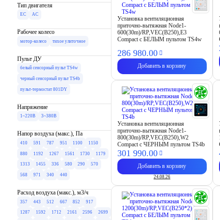
Тип двигателя
EC
AC
Установка вентиляционная
приточно-вытяжная Node1-
Рабочее колесо
600(30m)/RP,VEC(B250),E3
Compact с БЕЛЫМ пультом TS4w
мотор-колесо
тихое улиточное
286 980.
00
Пульт ДУ
Добавить в корзину
белый сенсорный пульт TS4w
черный сенсорный пульт TS4b
пульт-термостат 801DY
Напряжение
1~220В
3~380В
Установка вентиляционная
приточно-вытяжная Node1-
Напор воздуха (макс.), Па
800(30m)/RP,VEC(B250),W2
410
591
787
951
1100
1150
Compact с ЧЕРНЫМ пультом TS4b
301 990.
00
880
1192
1267
1561
1730
1179
1313
1455
336
580
290
570
Добавить в корзину
568
971
340
440
24.08.26
Расход воздуха (макс.), м3/ч
357
443
512
667
852
917
1287
1592
1712
2161
2596
2699