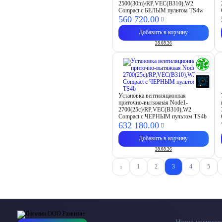
2500(30m)/RP,VEC(B310),W2
Compact с БЕЛЫМ пультом TS4w
560 720.
00
Добавить в корзину
28.08.26
Установка вентиляционная
приточно-вытяжная Node1-
2700(25c)/RP,VEC(B310),W2
Compact с ЧЕРНЫМ пультом TS4b
632 180.
00
Добавить в корзину
28.08.26
1
2
3
4
5
Наша компан