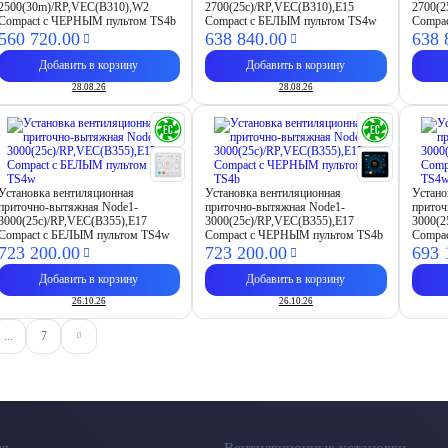
2500(30m)/RP,VEC(B310),W2
2700(25c)/RP,VEC(B310),E15
2700(2
Compact с ЧЕРНЫМ пультом TS4b
Compact с БЕЛЫМ пультом TS4w
Compa
560 720.
00
638 840.
00
638 
Добавить в корзину
Добавить в корзину
28.08.26
28.08.26
Установка вентиляционная
Установка вентиляционная
Устано
приточно-вытяжная Node1-
приточно-вытяжная Node1-
приточ
3000(25c)/RP,VEC(B355),E17
3000(25c)/RP,VEC(B355),E17
3000(2
Compact с БЕЛЫМ пультом TS4w
Compact с ЧЕРНЫМ пультом TS4b
Compa
723 200.
00
723 200.
00
693 
Добавить в корзину
Добавить в корзину
26.10.26
26.10.26
...
7
ия
Вентиляционные установки