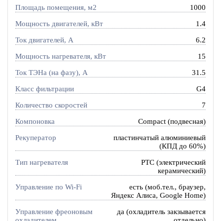
Площадь помещения, м2
1000
Мощность двигателей, кВт
1.4
Ток двигателей, А
6.2
Мощность нагревателя, кВт
15
Ток ТЭНа (на фазу), А
31.5
Класс фильтрации
G4
Количество скоростей
7
Компоновка
Compact (подвесная)
Рекуператор
пластинчатый алюминиевый
(КПД до 60%)
Тип нагревателя
PTC (электрический
керамический)
Управление по Wi-Fi
есть (моб.тел., браузер,
Яндекс Алиса, Google Home)
Управление фреоновым
да (охладитель закзывается
охладителем
отдельно)