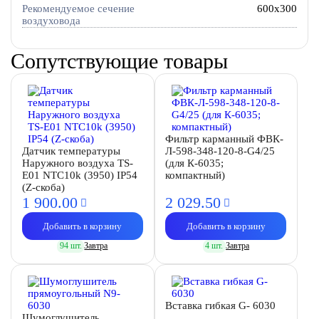
Рекомендуемое сечение
600x300
воздуховода
Сопутствующие товары
Фильтр карманный ФВК-
Датчик температуры
Л-598-348-120-8-G4/25
Наружного воздуха TS-
(для К-6035;
E01 NTC10k (3950) IP54
компактный)
(Z-скоба)
1 900.
00
2 029.
50
Добавить в корзину
Добавить в корзину
94 шт.
Завтра
4 шт.
Завтра
Вставка гибкая G- 6030
Шумоглушитель