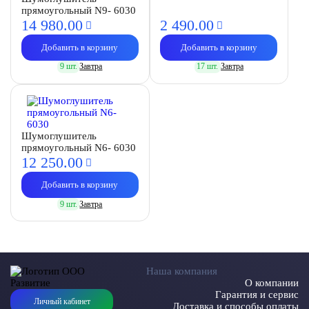
прямоугольный N9- 6030
14 980.
00
2 490.
00
Добавить в корзину
Добавить в корзину
9 шт.
Завтра
17 шт.
Завтра
Шумоглушитель
прямоугольный N6- 6030
12 250.
00
Добавить в корзину
9 шт.
Завтра
Наша компания
О компании
Гарантия и сервис
Личный кабинет
Доставка и способы оплаты