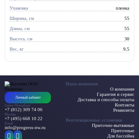
Упаковка
пленка
Ширина, см
55
Длина, см
55
Высота, см
30
Вес, кг
9.5
Наша компания
О компании
Гарантия и сервис
Личный кабинет
Доставка и способы оплаты
Контакты
Санкт-Петербург
+7 (812) 309 74 06
Реквизиты
Москва
+7 (495) 668 10 22
Вентиляционные установки
Email
Приточно-вытяжные
info@progress-nw.ru
Приточные
Для бассейна