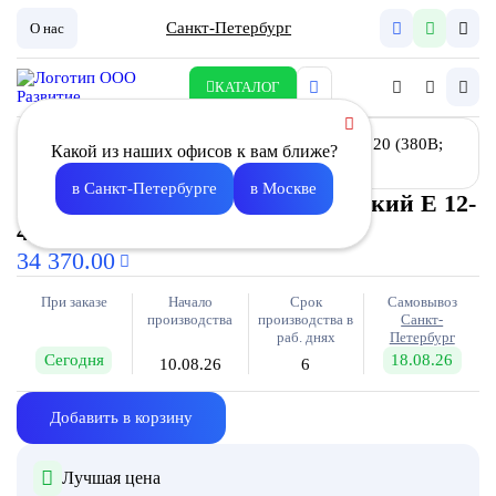
Санкт-Петербург
О нас
КАТАЛОГ
Какой из наших офисов к вам ближе?
в Санкт-Петербурге
в Москве
Воздухонагреватель электрический E 12-
4020 (380В; 18,3А) Тип 1
34 370.00
При заказе
Начало
Срок
Самовывоз
производства
производства в
Санкт-
раб. днях
Петербург
Сегодня
18.08.26
10.08.26
6
Добавить в корзину
Лучшая цена