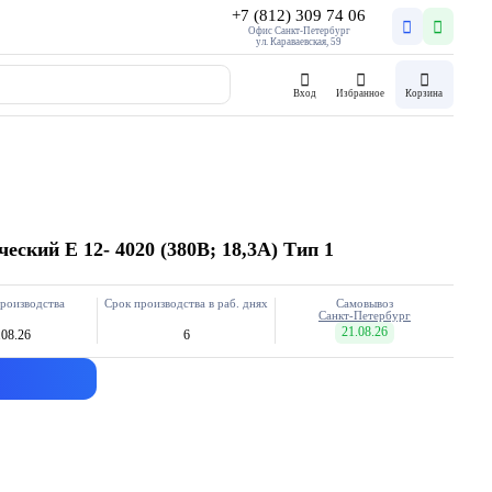
+7 (812) 309 74 06
Офис Санкт-Петербург
ул. Караваевская, 59
Вход
Избранное
Корзина
еский E 12- 4020 (380В; 18,3А) Тип 1
роизводства
Срок производства в раб. днях
Самовывоз
Санкт-Петербург
21.08.26
.08.26
6