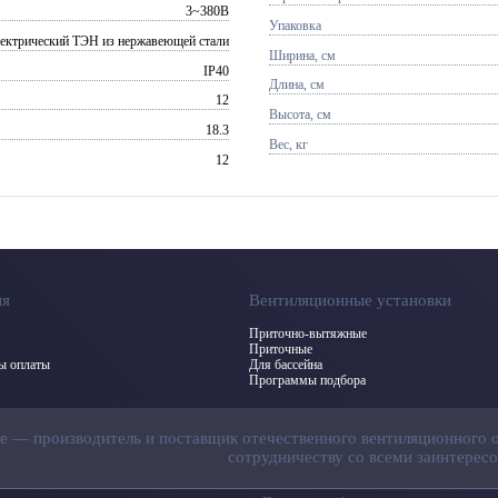
3~380В
Упаковка
ектрический ТЭН из нержавеющей стали
Ширина, см
IP40
Длина, см
12
Высота, см
18.3
Вес, кг
12
ия
Вентиляционные установки
Приточно-вытяжные
Приточные
бы оплаты
Для бассейна
Программы подбора
ие — производитель и поставщик отечественного вентиляционного 
сотрудничеству со всеми заинтерес