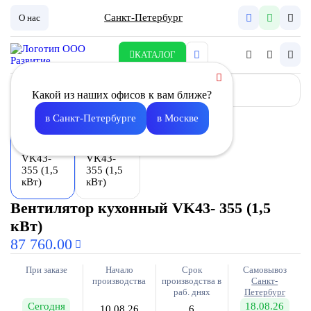
Санкт-Петербург
О нас
КАТАЛОГ
Какой из наших офисов к вам ближе?
в Санкт-Петербурге
в Москве
Вентилятор кухонный VK43- 355 (1,5
кВт)
87 760.00
При заказе
Начало
Срок
Самовывоз
производства
производства в
Санкт-
раб. днях
Петербург
Сегодня
18.08.26
10.08.26
6