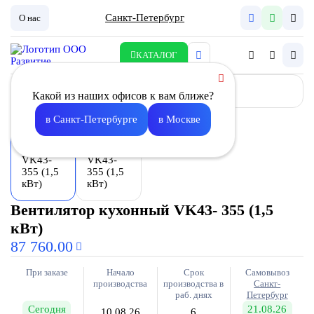
Санкт-Петербург
О нас
КАТАЛОГ
Какой из наших офисов к вам ближе?
в Санкт-Петербурге
в Москве
Вентилятор кухонный VK43- 355 (1,5
кВт)
87 760.00
При заказе
Начало
Срок
Самовывоз
производства
производства в
Санкт-
раб. днях
Петербург
Сегодня
21.08.26
10.08.26
6