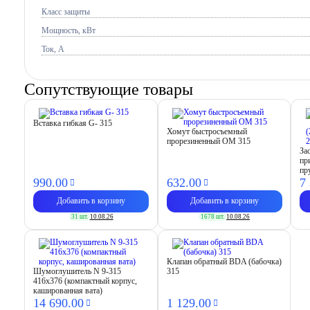
Класс защиты
Мощность, кВт
Ток, A
Сопутствующие товары
Вставка гибкая G- 315
Хомут быстросъемный
прорезиненный OM 315
За
пр
пр
990.
00
632.
00
7
Добавить в корзину
Добавить в корзину
31 шт.
10.08.26
1678 шт.
10.08.26
Клапан обратный BDA (бабочка)
Шумоглушитель N 9-315
315
416х376 (компактный корпус,
кашированная вата)
14 690.
00
1 129.
00