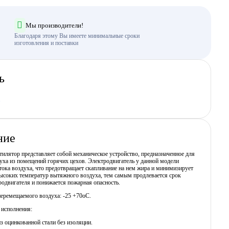
Мы производители!
Благодаря этому Вы имеете минимальные сроки
изготовления и поставки
ь
ние
илятор представляет собой механическое устройство, предназначенное для
уха из помещений горячих цехов. Электродвигатель у данной модели
тока воздуха, что предотвращает скапливание на нем жира и минимизирует
ысоких температур вытяжного воздуха, тем самым продлевается срок
одвигателя и понижается пожарная опасность.
перемещаемого воздуха: -25 +70оС.
 исполнения:
з оцинкованной стали без изоляции.