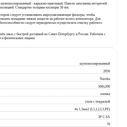
 шумоизолированный - каркасно-панельный. Панели заполнены негорючей
изоляцией. Стандартно толщина изоляции 50 мм.
ятором следует устанавливать жироулавливающие фильтры, чтобы
низить попадание липких веществ на рабочее колесо вентилятора. Для
ботоспособности следует периодически осуществлять очистку рабочего
ь заказ с быстрой доставкой по Санкт-Петербургу и России. Работаем с
 и физическими лицами.
шумоизолированный
2850
Naveka
500x200
пленка
сталь с покраской
4х 1,5мм2 (L1,L2,L3,PE)
3P C 6A
70