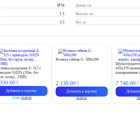
IP54
Длина, см
1.5
Высота, см
3.5
Вес, кг
Вставка гибкая G- 500x200
Шумоглушител
слонка воздушная Z- 315 с
416х376 (комп
иводом 5102N (2Нм, без
кашированная 
уж. возвр., 230В)
 330.
00
2 130.
00
7 740.
00
Добавить в корзину
Добавить в корзину
Добавит
13 шт.
10.08.26
18.08.26
18