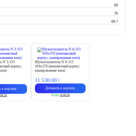
69
76
69.7
ь N 3-315
Шумоглушитель N 6-315
актный корпус,
416х376 (компактный корпус,
вата)
кашированная вата)
11 530.
00
Добавить в корзину
ь в корзину
11 шт.
10.08.26
.08.26