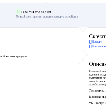
Гарантия от 2 до 5 лет
Точный срок гарантии указан в паспорте устройства
Скачат
Паспорт
Bim-модель
ьной частоты вращения
Описа
Кухонный вент
удаления возд
вынесен из по
воздействие в
службы электр
Температура 
В линейке два
VK – корпус и