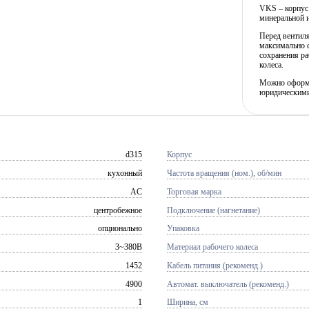
VKS – корпус
минеральной 
Перед вентил
максимально с
сохранения ра
колеса.
Можно оформит
юридическими
d315
Корпус
кухонный
Частота вращения (ном.), об/мин
AC
Торговая марка
центробежное
Подключение (нагнетание)
опционально
Упаковка
3~380В
Материал рабочего колеса
1452
Кабель питания (рекоменд.)
4900
Автомат. выключатель (рекоменд.)
1
Ширина, см