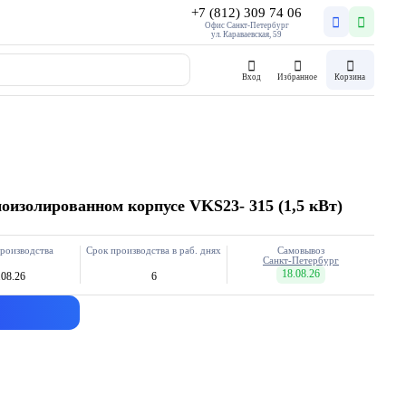
+7 (812) 309 74 06
Офис Санкт-Петербург
ул. Караваевская, 59
Вход
Избранное
Корзина
изолированном корпусе VKS23- 315 (1,5 кВт)
роизводства
Срок производства в раб. днях
Самовывоз
Санкт-Петербург
18.08.26
.08.26
6