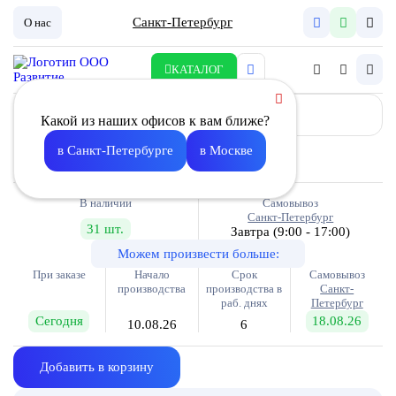
Санкт-Петербург
О нас
КАТАЛОГ
Какой из наших офисов к вам ближе?
Вставка гибкая G- 315
в Санкт-Петербурге
в Москве
990.00
В наличии
Самовывоз
Санкт-Петербург
31 шт.
Завтра
(9:00 - 17:00)
Можем произвести больше:
При заказе
Начало
Срок
Самовывоз
производства
производства в
Санкт-
раб. днях
Петербург
Сегодня
18.08.26
10.08.26
6
Добавить в корзину