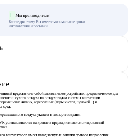
Мы производители!
Благодаря этому Вы имеете минимальные сроки
изготовления и поставки
ь
ние
ышный представляет собой механическое устройство, предназначенное для
истого и сухого воздуха по воздуховодам системы вентиляции.
еремещение липких, агрессивных (пары кислот, щелочей...) и
х сред.
еремещаемого воздуха указана в паспорте изделия.
VR устанавливаются на кровле в предварительно смонтированный
акан.
со вентиляторов имеет назад загнутые лопатки правого направления.