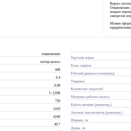
Корпус изгот
Опционально,
покрыт порош
саморезов или
Можно оформит
юридическими
опционально
Торговая марка
мотор-колесо
Класс защиты
440
Рабочий диапазон температур
0.4
Упаковка
0.08
Количество скоростей
1~220В
Материал рабочего колеса
750
Кабель питания (рекоменд.)
2410
Автомат. выключатель (рекоменд.)
d160
Ширина, см
49.7
Длина, см