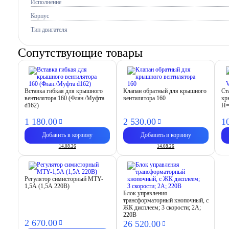
Исполнение
Корпус
Тип двигателя
Сопутствующие товары
Вставка гибкая для крышного
Клапан обратный для крышного
Ст
вентилятора 160 (Флан./Муфта
вентилятора 160
кр
d162)
H=
1 180.
00
2 530.
00
1
Добавить в корзину
Добавить в корзину
14.08.26
14.08.26
Регулятор симисторный MTY-
1,5А (1,5А 220В)
Блок управления
трансформаторный кнопочный, с
ЖК дисплеем; 3 скорости; 2А;
220В
2 670.
00
26 520.
00