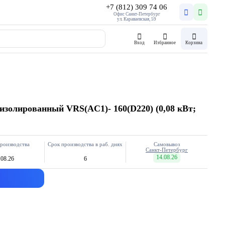
+7 (812) 309 74 06
Офис Санкт-Петербург
ул. Караваевская, 59
Вход
Избранное
Корзина
олированный VRS(AC1)- 160(D220) (0,08 кВт;
роизводства
Срок производства в раб. днях
Самовывоз
Санкт-Петербург
14.08.26
.08.26
6