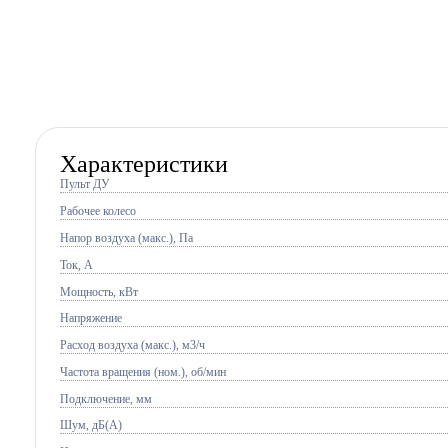
Характеристики
Пульт ДУ
Рабочее колесо
Напор воздуха (макс.), Па
Ток, A
Мощность, кВт
Напряжение
Расход воздуха (макс.), м3/ч
Частота вращения (ном.), об/мин
Подключение, мм
Шум, дБ(А)