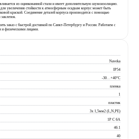
авливается из оцинкованной стали и имеет дополнительную шумоизоляцию.
 для увеличения стойкости к атмосферным осадкам корпус может быть
ковой краской. Соединение деталей корпуса производится с помощью
 заклепок.
ь заказ с быстрой доставкой по Санкт-Петербургу и России. Работаем с
 и физическими лицами.
Naveka
IP54
-30…+40°C
пленка
1
пластик
3х 1,5мм2 (L,N,PE)
1P C 6A
46.1
40