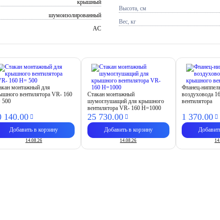
крышный
Высота, см
шумоизолированный
Вес, кг
AC
акан монтажный для
Фланец-ниппел
ышного вентилятора VR- 160
Стакан монтажный
воздуховода 1
 500
шумоглушащий для крышного
вентилятора
вентилятора VR- 160 H=1000
0 140.
00
25 730.
00
1 370.
00
Добавить в корзину
Добавить в корзину
Добавит
14.08.26
14.08.26
14