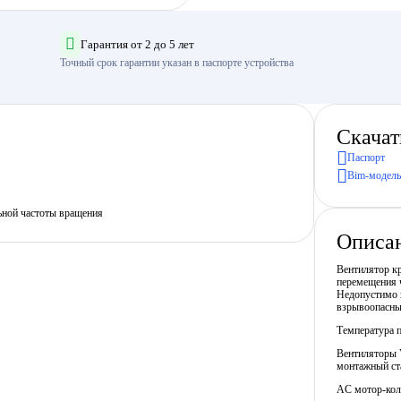
Гарантия от 2 до 5 лет
Точный срок гарантии указан в паспорте устройства
Скачат
Паспорт
Bim-модель
ьной частоты вращения
Описа
Вентилятор кр
перемещения ч
Недопустимо п
взрывоопасны
Температура п
Вентиляторы 
монтажный ст
AC мотор-коле