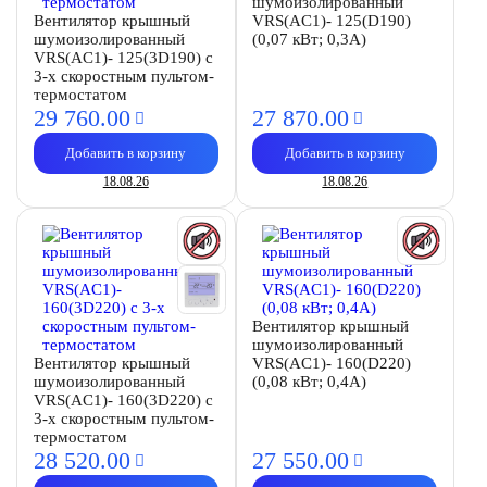
шумоизолированный
Вентилятор крышный
VRS(AC1)- 125(D190)
шумоизолированный
(0,07 кВт; 0,3А)
VRS(AC1)- 125(3D190) с
3-х скоростным пультом-
термостатом
29 760.
00
27 870.
00
Добавить в корзину
Добавить в корзину
18.08.26
18.08.26
Вентилятор крышный
шумоизолированный
Вентилятор крышный
VRS(AC1)- 160(D220)
шумоизолированный
(0,08 кВт; 0,4А)
VRS(AC1)- 160(3D220) с
3-х скоростным пультом-
термостатом
28 520.
00
27 550.
00