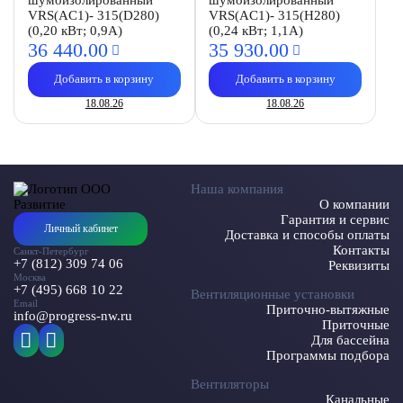
шумоизолированный
шумоизолированный
VRS(AC1)- 315(D280)
VRS(AC1)- 315(H280)
(0,20 кВт; 0,9А)
(0,24 кВт; 1,1А)
36 440.
00
35 930.
00
Добавить в корзину
Добавить в корзину
18.08.26
18.08.26
Наша компания
О компании
Гарантия и сервис
Личный кабинет
Доставка и способы оплаты
Контакты
Санкт-Петербург
+7 (812) 309 74 06
Реквизиты
Москва
+7 (495) 668 10 22
Вентиляционные установки
Email
Приточно-вытяжные
info@progress-nw.ru
Приточные
Для бассейна
Программы подбора
Вентиляторы
Канальные