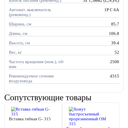
Кабель питания (рекоменд.)
3х 1,5мм2 (L,N,PE)
Автомат. выключатель
1P C 6A
(рекоменд.)
Ширина, см
85.7
Длина, см
106.8
Высота, см
39.4
Вес, кг
52
Частота вращения (ном.), об/
2500
мин
Рекомендуемое сечение
d315
воздуховода
Сопутствующие товары
Вставка гибкая G- 315