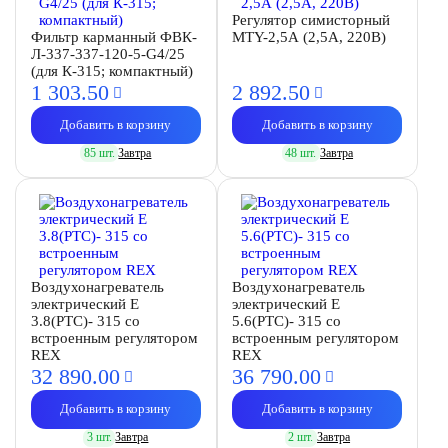
Регулятор симисторный
Фильтр карманный ФВК-
MTY-2,5А (2,5А, 220В)
Л-337-337-120-5-G4/25
(для К-315; компактный)
1 303.
50
2 892.
50
Добавить в корзину
Добавить в корзину
85 шт.
Завтра
48 шт.
Завтра
Воздухонагреватель
Воздухонагреватель
электрический E
электрический E
3.8(PTC)- 315 со
5.6(PTC)- 315 со
встроенным регулятором
встроенным регулятором
REX
REX
32 890.
00
36 790.
00
Добавить в корзину
Добавить в корзину
3 шт.
Завтра
2 шт.
Завтра