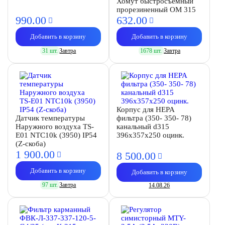
Хомут быстросъемный
прорезиненный OM 315
990.
00
632.
00
Добавить в корзину
Добавить в корзину
31 шт.
Завтра
1678 шт.
Завтра
Корпус для HEPA
Датчик температуры
фильтра (350- 350- 78)
Наружного воздуха TS-
канальный d315
E01 NTC10k (3950) IP54
396х357х250 оцинк.
(Z-скоба)
1 900.
00
8 500.
00
Добавить в корзину
Добавить в корзину
97 шт.
Завтра
14.08.26