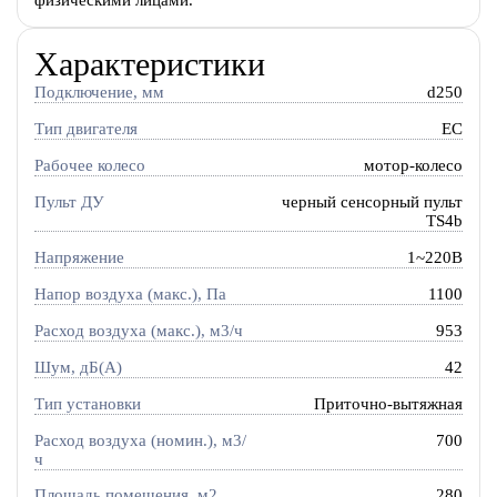
физическими лицами.
Характеристики
Подключение, мм
d250
Тип двигателя
EC
Рабочее колесо
мотор-колесо
Пульт ДУ
черный сенсорный пульт
TS4b
Напряжение
1~220В
Напор воздуха (макс.), Па
1100
Расход воздуха (макс.), м3/ч
953
Шум, дБ(А)
42
Тип установки
Приточно-вытяжная
Расход воздуха (номин.), м3/
700
ч
Площадь помещения, м2
280