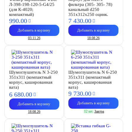
Л-398-198-120-5-G4/25
фильтра (305- 305- 78)
(для К-4020;
канальный d250
компактный)
351х312х250 оцинк.
990.
00
7 430.
00
Добавить в корзину
Добавить в корзину
03.11.26
18.08.26
Шумоглушитель N 3-250
Шумоглушитель N 6-250
351х311 (компактный
351х311 (компактный
корпус, кашированная
корпус, кашированная
вата)
вата)
9 730.
00
6 680.
00
Добавить в корзину
Добавить в корзину
12 шт.
Завтра
18.08.26