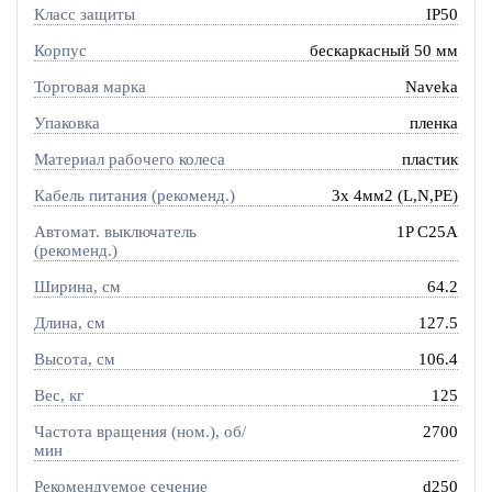
Класс защиты
IP50
Корпус
бескаркасный 50 мм
Торговая марка
Naveka
Упаковка
пленка
Материал рабочего колеса
пластик
Кабель питания (рекоменд.)
3х 4мм2 (L,N,PE)
Автомат. выключатель
1P C25A
(рекоменд.)
Ширина, см
64.2
Длина, см
127.5
Высота, см
106.4
Вес, кг
125
Частота вращения (ном.), об/
2700
мин
Рекомендуемое сечение
d250