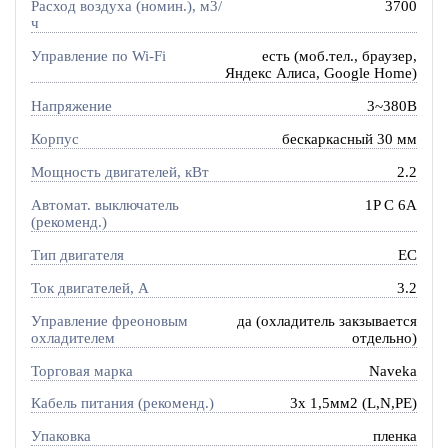
Расход воздуха (номин.), м3/
3700
ч
Управление по Wi-Fi
есть (моб.тел., браузер,
Яндекс Алиса, Google Home)
Напряжение
3~380В
Корпус
бескаркасный 30 мм
Мощность двигателей, кВт
2.2
Автомат. выключатель
1P C 6A
(рекоменд.)
Тип двигателя
EC
Ток двигателей, А
3.2
Управление фреоновым
да (охладитель закзывается
охладителем
отдельно)
Торговая марка
Naveka
Кабель питания (рекоменд.)
3х 1,5мм2 (L,N,PE)
Упаковка
пленка