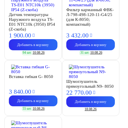
Фильтр карманный ФВК-
Датчик температуры
Л-798-498-120-11-G4/25
Наружного воздуха TS-
(для К-8050;
E01 NTC10k (3950) IP54
компактный)
(Z-скоба)
1 900.
00
3 432.
00
Добавить в корзину
Добавить в корзину
94 шт.
10.08.26
31 шт.
10.08.26
Вставка гибкая G- 8050
Шумоглушитель
прямоугольный N9- 8050
3 840.
00
22 770.
00
Добавить в корзину
Добавить в корзину
55 шт.
10.08.26
18.08.26