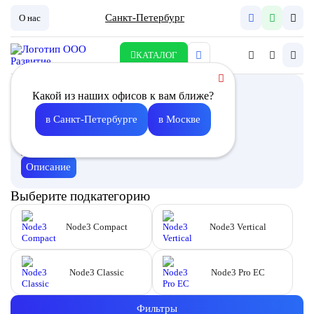
Санкт-Петербург
О нас
КАТАЛОГ
Приточно-вытяжная
Какой из наших офисов к вам ближе?
установка с роторным
в Санкт-Петербурге
в Москве
рекуператором
Описание
Выберите подкатегорию
Node3 Compact
Node3 Vertical
Node3 Classic
Node3 Pro EC
Фильтры