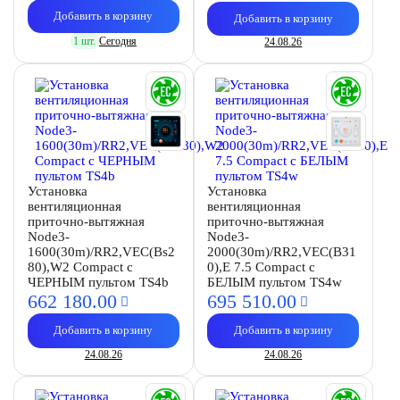
Добавить в корзину
Добавить в корзину
1 шт.
Сегодня
24.08.26
Установка
Установка
вентиляционная
вентиляционная
приточно-вытяжная
приточно-вытяжная
Node3-
Node3-
1600(30m)/RR2,VEC(Bs2
2000(30m)/RR2,VEC(B31
80),W2 Compact с
0),E 7.5 Compact с
ЧЕРНЫМ пультом TS4b
БЕЛЫМ пультом TS4w
662 180.
00
695 510.
00
Добавить в корзину
Добавить в корзину
24.08.26
24.08.26