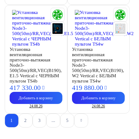
Установка
Установка
вентиляционная
вентиляционная
приточно-вытяжная
приточно-вытяжная
Node3-
Node3-
500(50m)/RR,VEC(B190),
500(50m)/RR,VEC(B190),
E1.5 Vertical с ЧЕРНЫМ
W2 Vertical с БЕЛЫМ
пультом TS4b
пультом TS4w
417 330.
00
419 880.
00
Добавить в корзину
Добавить в корзину
24.08.26
24.08.26
1
2
3
...
5