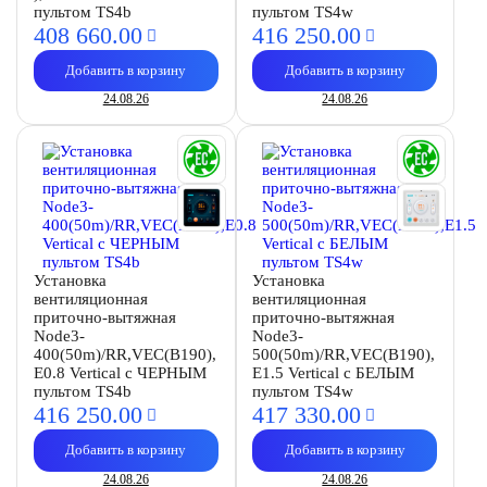
пультом TS4b
пультом TS4w
408 660.
00
416 250.
00
Добавить в корзину
Добавить в корзину
24.08.26
24.08.26
Установка
Установка
вентиляционная
вентиляционная
приточно-вытяжная
приточно-вытяжная
Node3-
Node3-
400(50m)/RR,VEC(B190),
500(50m)/RR,VEC(B190),
E0.8 Vertical с ЧЕРНЫМ
E1.5 Vertical с БЕЛЫМ
пультом TS4b
пультом TS4w
416 250.
00
417 330.
00
Добавить в корзину
Добавить в корзину
24.08.26
24.08.26