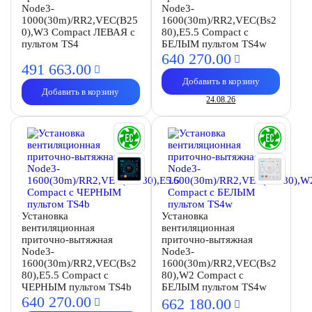
Node3-
Node3-
1000(30m)/RR2,VEC(B25
1600(30m)/RR2,VEC(Bs2
0),W3 Compact ЛЕВАЯ с
80),E5.5 Compact с
пультом TS4
БЕЛЫМ пультом TS4w
640 270.
00
491 663.
00
Добавить в корзину
Добавить в корзину
24.08.26
Установка
Установка
вентиляционная
вентиляционная
приточно-вытяжная
приточно-вытяжная
Node3-
Node3-
1600(30m)/RR2,VEC(Bs2
1600(30m)/RR2,VEC(Bs2
80),E5.5 Compact с
80),W2 Compact с
ЧЕРНЫМ пультом TS4b
БЕЛЫМ пультом TS4w
640 270.
00
662 180.
00