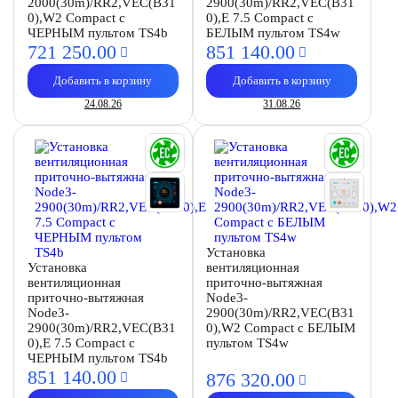
2000(30m)/RR2,VEC(B31
2900(30m)/RR2,VEC(B31
0),W2 Compact с
0),E 7.5 Compact с
ЧЕРНЫМ пультом TS4b
БЕЛЫМ пультом TS4w
721 250.
00
851 140.
00
Добавить в корзину
Добавить в корзину
24.08.26
31.08.26
Установка
Установка
вентиляционная
вентиляционная
приточно-вытяжная
приточно-вытяжная
Node3-
Node3-
2900(30m)/RR2,VEC(B31
2900(30m)/RR2,VEC(B31
0),W2 Compact с БЕЛЫМ
0),E 7.5 Compact с
пультом TS4w
ЧЕРНЫМ пультом TS4b
851 140.
00
876 320.
00