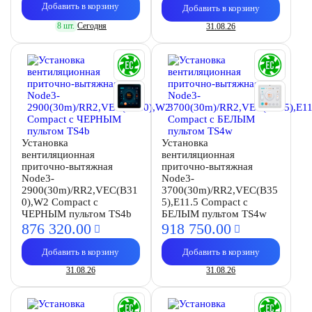
Добавить в корзину
Добавить в корзину
8 шт.
Сегодня
31.08.26
Установка
Установка
вентиляционная
вентиляционная
приточно-вытяжная
приточно-вытяжная
Node3-
Node3-
2900(30m)/RR2,VEC(B31
3700(30m)/RR2,VEC(B35
0),W2 Compact с
5),E11.5 Compact с
ЧЕРНЫМ пультом TS4b
БЕЛЫМ пультом TS4w
876 320.
00
918 750.
00
Добавить в корзину
Добавить в корзину
31.08.26
31.08.26