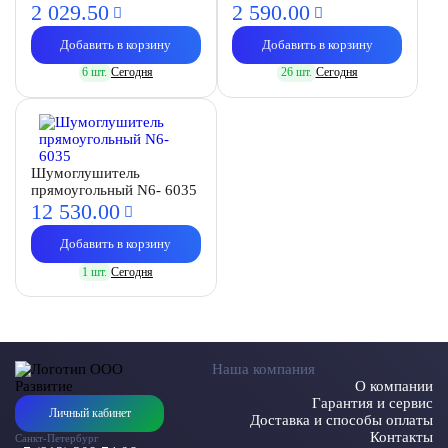
2 029.
50
2 590.
00
Добавить в корзину
Добавить в корзину
6 шт.
Сегодня
26 шт.
Сегодня
Шумоглушитель
прямоугольный N6- 6035
12 530.
00
Добавить в корзину
1 шт.
Сегодня
Наша компания
О компании
Гарантия и сервис
Личный кабинет
Доставка и способы оплаты
Контакты
Санкт-Петербург