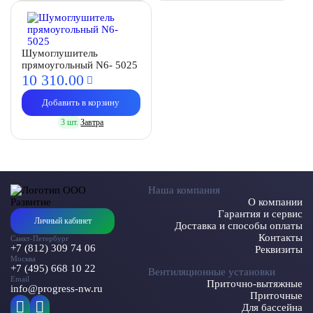
Шумоглушитель
прямоугольный N6- 5025
10 310.
00
Добавить в корзину
3 шт.
Завтра
Наша компания
О компании
Гарантия и сервис
Личный кабинет
Доставка и способы оплаты
Контакты
Санкт-Петербург
+7 (812) 309 74 06
Реквизиты
Москва
+7 (495) 668 10 22
Вентиляционные установки
Email
Приточно-вытяжные
info@progress-nw.ru
Приточные
Для бассейна