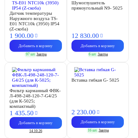
Шумоглушитель
прямоугольный N9- 5025
Датчик температуры
Наружного воздуха TS-
E01 NTC10k (3950) IP54
(Z-скоба)
1 900.
00
12 830.
00
Добавить в корзину
Добавить в корзину
97 шт.
Завтра
6 шт.
Завтра
Вставка гибкая G- 5025
Фильтр карманный ФВК-
Л-498-248-120-7-G4/25
(для К-5025;
компактный)
2 230.
00
1 435.
50
Добавить в корзину
Добавить в корзину
16 шт.
Завтра
14.10.26