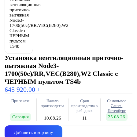
Установка вентиляционная приточно-
вытяжная Node3-
1700(50c)/RR,VEC(B280),W2 Classic с
ЧЕРНЫМ пультом TS4b
645 920.00
При заказе
Начало
Срок
Самовывоз
производства
производства в
Санкт-
раб. днях
Петербург
Сегодня
25.08.26
10.08.26
11
Добавить в корзину