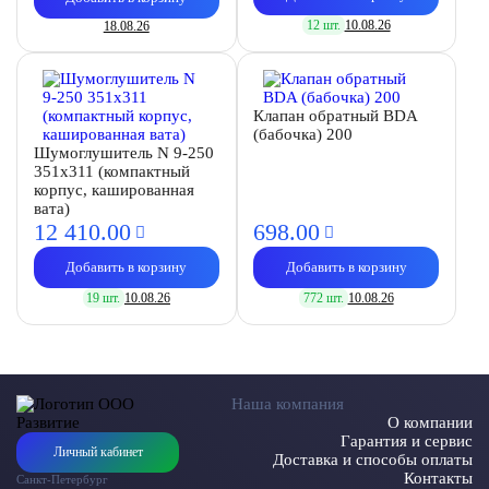
12 шт.
10.08.26
18.08.26
Клапан обратный BDA
(бабочка) 200
Шумоглушитель N 9-250
351х311 (компактный
корпус, кашированная
вата)
12 410.
00
698.
00
Добавить в корзину
Добавить в корзину
19 шт.
10.08.26
772 шт.
10.08.26
Наша компания
О компании
Гарантия и сервис
Личный кабинет
Доставка и способы оплаты
Контакты
Санкт-Петербург