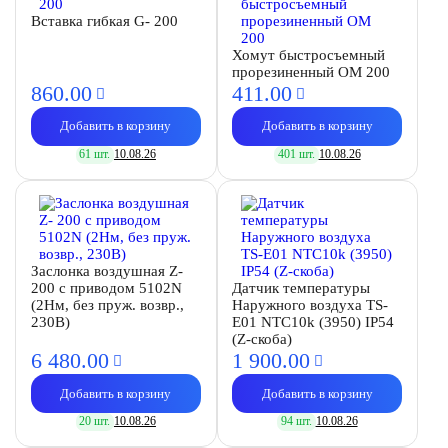
Вставка гибкая G- 200
Хомут быстросъемный
прорезиненный OM 200
860.
00
411.
00
Добавить в корзину
Добавить в корзину
61 шт.
10.08.26
401 шт.
10.08.26
Заслонка воздушная Z-
200 с приводом 5102N
Датчик температуры
(2Нм, без пруж. возвр.,
Наружного воздуха TS-
230В)
E01 NTC10k (3950) IP54
(Z-скоба)
6 480.
00
1 900.
00
Добавить в корзину
Добавить в корзину
20 шт.
10.08.26
94 шт.
10.08.26