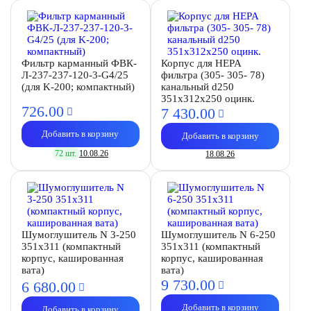
Фильтр карманный ФВК-
Корпус для HEPA
Л-237-237-120-3-G4/25
фильтра (305- 305- 78)
(для K-200; компактный)
канальный d250
351х312х250 оцинк.
726.
00
7 430.
00
Добавить в корзину
Добавить в корзину
72 шт.
10.08.26
18.08.26
Шумоглушитель N 3-250
Шумоглушитель N 6-250
351х311 (компактный
351х311 (компактный
корпус, кашированная
корпус, кашированная
вата)
вата)
9 730.
00
6 680.
00
Добавить в корзину
Добавить в корзину