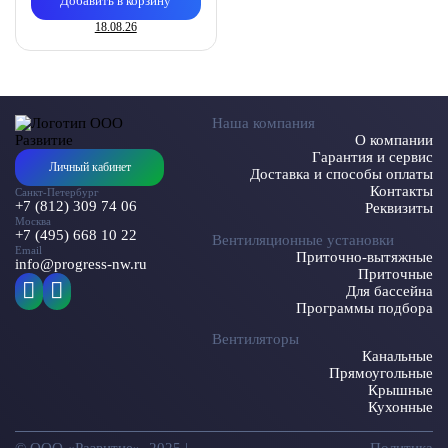
Добавить в корзину
18.08.26
Наша компания
О компании
Гарантия и сервис
Личный кабинет
Доставка и способы оплаты
Контакты
Санкт-Петербург
+7 (812) 309 74 06
Реквизиты
Москва
+7 (495) 668 10 22
Вентиляционные установки
Email
Приточно-вытяжные
info@progress-nw.ru
Приточные
Для бассейна
Программы подбора
Вентиляторы
Канальные
Прямоугольные
Крышные
Кухонные
© ООО «Развитие», 2025 |
Политика