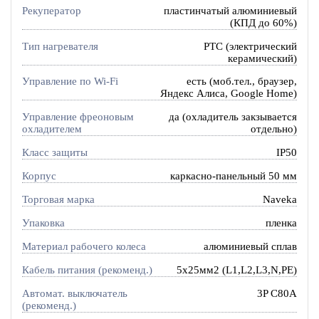
Рекуператор
пластинчатый алюминиевый
(КПД до 60%)
Тип нагревателя
PTC (электрический
керамический)
Управление по Wi-Fi
есть (моб.тел., браузер,
Яндекс Алиса, Google Home)
Управление фреоновым
да (охладитель закзывается
охладителем
отдельно)
Класс защиты
IP50
Корпус
каркасно-панельный 50 мм
Торговая марка
Naveka
Упаковка
пленка
Материал рабочего колеса
алюминиевый сплав
Кабель питания (рекоменд.)
5х25мм2 (L1,L2,L3,N,PE)
Автомат. выключатель
3P C80A
(рекоменд.)