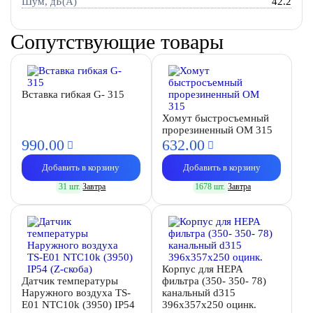
Шум, дБ(А)
42.2
Сопутствующие товары
Вставка гибкая G- 315
Хомут быстросъемный
прорезиненный OM 315
990.
00
632.
00
Добавить в корзину
Добавить в корзину
31 шт.
Завтра
1678 шт.
Завтра
Корпус для HEPA
Датчик температуры
фильтра (350- 350- 78)
Наружного воздуха TS-
канальный d315
E01 NTC10k (3950) IP54
396х357х250 оцинк.