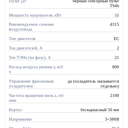
Пульт ДУ
черный сенсорный пульт
TS4b
Мощность нагревателя, кВт
11
Рекомендуемое сечение
d315
воздуховода
Тип двигателя
EC
Ток двигателей, А
2
Ток ТЭНа (на фазу), А
21
Расход воздуха (номин.), м3/
800
ч
Управление фреоновым
да (охладитель закзывается
охладителем
отдельно)
Частота вращения (ном.), об/
2100
мин
Корпус
бескаркасный 50 мм
Напряжение
3~380В