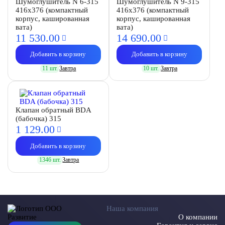
Шумоглушитель N 6-315
Шумоглушитель N 9-315
416х376 (компактный
416х376 (компактный
корпус, кашированная
корпус, кашированная
вата)
вата)
11 530.
00
14 690.
00
Добавить в корзину
Добавить в корзину
11 шт.
Завтра
10 шт.
Завтра
Клапан обратный BDA
(бабочка) 315
1 129.
00
Добавить в корзину
1346 шт.
Завтра
Наша компания
О компании