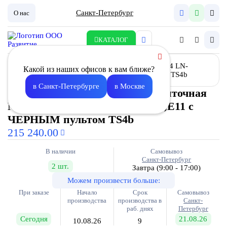
Санкт-Петербург
О нас
КАТАЛОГ
Какой из наших офисов к вам ближе?
в Санкт-Петербурге
в Москве
Установка вентиляционная приточная
Node4 LN- 315(50m)/VEC(S146),E11 с
ЧЕРНЫМ пультом TS4b
215 240.00
В наличии
Самовывоз
Санкт-Петербург
2 шт.
Завтра
(9:00 - 17:00)
Можем произвести больше:
При заказе
Начало
Срок
Самовывоз
производства
производства в
Санкт-
раб. днях
Петербург
Сегодня
21.08.26
10.08.26
9