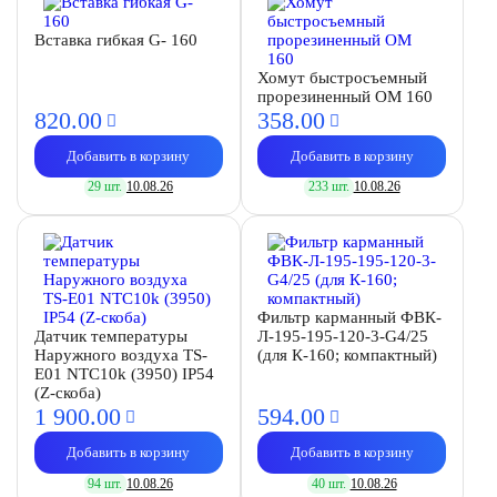
Вставка гибкая G- 160
Хомут быстросъемный
прорезиненный OM 160
820.
00
358.
00
Добавить в корзину
Добавить в корзину
29 шт.
10.08.26
233 шт.
10.08.26
Фильтр карманный ФВК-
Датчик температуры
Л-195-195-120-3-G4/25
Наружного воздуха TS-
(для К-160; компактный)
E01 NTC10k (3950) IP54
(Z-скоба)
1 900.
00
594.
00
Добавить в корзину
Добавить в корзину
94 шт.
10.08.26
40 шт.
10.08.26