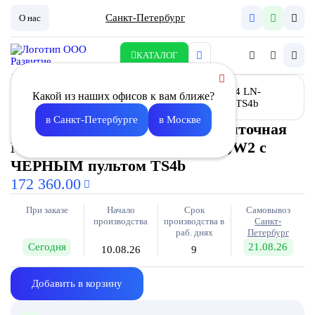
Санкт-Петербург
О нас
КАТАЛОГ
Какой из наших офисов к вам ближе?
в Санкт-Петербурге
в Москве
Установка вентиляционная приточная
Node4 LN- 160(50m)/VEC(S160),W2 с
ЧЕРНЫМ пультом TS4b
172 360.00
При заказе
Начало
Срок
Самовывоз
производства
производства в
Санкт-
раб. днях
Петербург
Сегодня
21.08.26
10.08.26
9
Добавить в корзину