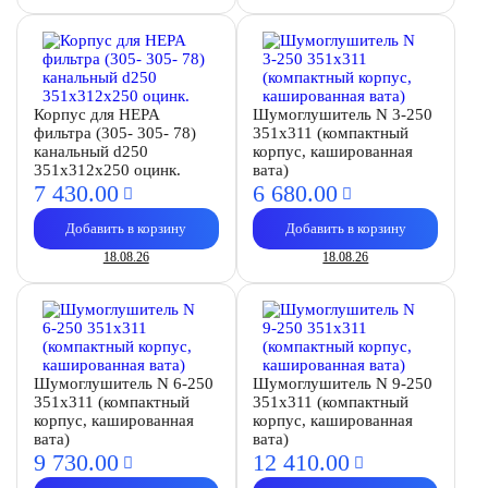
Корпус для HEPA
Шумоглушитель N 3-250
фильтра (305- 305- 78)
351х311 (компактный
канальный d250
корпус, кашированная
351х312х250 оцинк.
вата)
7 430.
00
6 680.
00
Добавить в корзину
Добавить в корзину
18.08.26
18.08.26
Шумоглушитель N 6-250
Шумоглушитель N 9-250
351х311 (компактный
351х311 (компактный
корпус, кашированная
корпус, кашированная
вата)
вата)
9 730.
00
12 410.
00