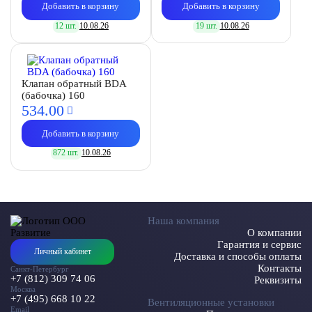
Добавить в корзину
Добавить в корзину
12 шт.
10.08.26
19 шт.
10.08.26
Клапан обратный BDA
(бабочка) 160
534.
00
Добавить в корзину
872 шт.
10.08.26
Наша компания
О компании
Гарантия и сервис
Личный кабинет
Доставка и способы оплаты
Контакты
Санкт-Петербург
+7 (812) 309 74 06
Реквизиты
Москва
+7 (495) 668 10 22
Вентиляционные установки
Email