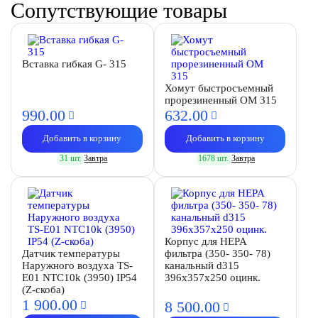
Сопутствующие товары
Вставка гибкая G- 315
Хомут быстросъемный
прорезиненный OM 315
990.
00
632.
00
Добавить в корзину
Добавить в корзину
31 шт.
Завтра
1678 шт.
Завтра
Корпус для HEPA
Датчик температуры
фильтра (350- 350- 78)
Наружного воздуха TS-
канальный d315
E01 NTC10k (3950) IP54
396х357х250 оцинк.
(Z-скоба)
1 900.
00
8 500.
00