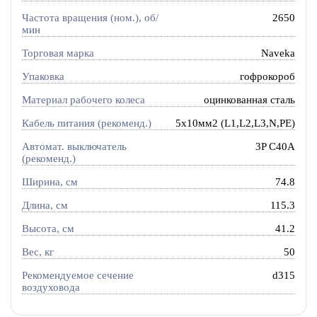
Частота вращения (ном.), об/
2650
мин
Торговая марка
Naveka
Упаковка
гофрокороб
Материал рабочего колеса
оцинкованная сталь
Кабель питания (рекоменд.)
5х10мм2 (L1,L2,L3,N,PE)
Автомат. выключатель
3P C40A
(рекоменд.)
Ширина, см
74.8
Длина, см
115.3
Высота, см
41.2
Вес, кг
50
Рекомендуемое сечение
d315
воздуховода