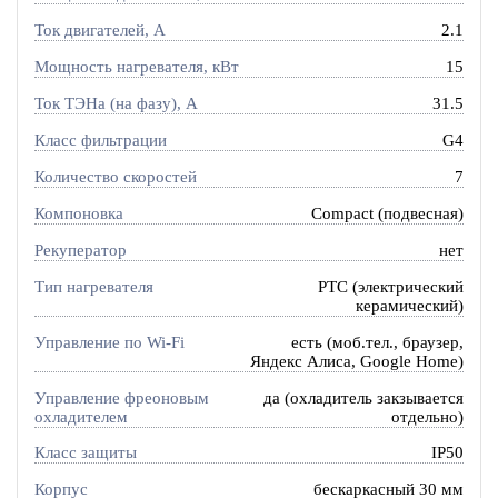
Ток двигателей, А
2.1
Мощность нагревателя, кВт
15
Ток ТЭНа (на фазу), А
31.5
Класс фильтрации
G4
Количество скоростей
7
Компоновка
Compact (подвесная)
Рекуператор
нет
Тип нагревателя
PTC (электрический
керамический)
Управление по Wi-Fi
есть (моб.тел., браузер,
Яндекс Алиса, Google Home)
Управление фреоновым
да (охладитель закзывается
охладителем
отдельно)
Класс защиты
IP50
Корпус
бескаркасный 30 мм