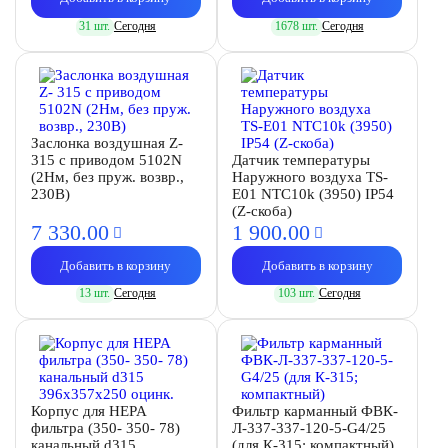
31 шт.
Сегодня
1678 шт.
Сегодня
Заслонка воздушная Z-
315 с приводом 5102N
Датчик температуры
(2Нм, без пруж. возвр.,
Наружного воздуха TS-
230В)
E01 NTC10k (3950) IP54
(Z-скоба)
7 330.
00
1 900.
00
Добавить в корзину
Добавить в корзину
13 шт.
Сегодня
103 шт.
Сегодня
Корпус для HEPA
Фильтр карманный ФВК-
фильтра (350- 350- 78)
Л-337-337-120-5-G4/25
канальный d315
(для К-315; компактный)