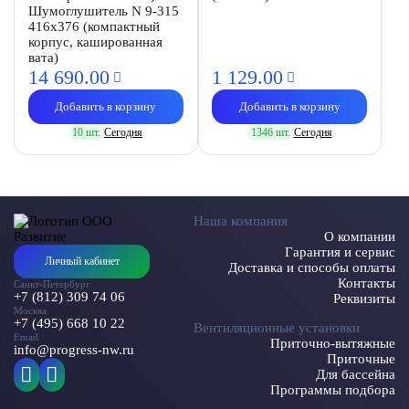
Шумоглушитель N 9-315
416х376 (компактный
корпус, кашированная
вата)
14 690.
00
1 129.
00
Добавить в корзину
Добавить в корзину
10 шт.
Сегодня
1346 шт.
Сегодня
Наша компания
О компании
Гарантия и сервис
Личный кабинет
Доставка и способы оплаты
Контакты
Санкт-Петербург
+7 (812) 309 74 06
Реквизиты
Москва
+7 (495) 668 10 22
Вентиляционные установки
Email
Приточно-вытяжные
info@progress-nw.ru
Приточные
Для бассейна
Программы подбора