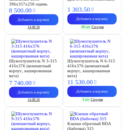
396х357х250 оцинк.
1 303.
50
8 500.
00
Добавить в корзину
Добавить в корзину
86 шт.
Сегодня
14.08.26
Шумоглушитель N 3-315
Шумоглушитель N 6-315
416х376 (компактный
416х376 (компактный
корпус, кашированная
корпус, кашированная
вата)
вата)
11 530.
00
7 740.
00
Добавить в корзину
Добавить в корзину
3 шт.
Сегодня
14.08.26
Клапан обратный BDA
(бабочка) 315