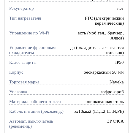
Рекуператор
нет
Тип нагревателя
PTC (электрический
керамический)
Управление по Wi-Fi
есть (моб.тел., браузер,
Алиса)
Управление фреоновым
да (охладитель закзывается
охладителем
отдельно)
Класс защиты
IP50
Корпус
бескаркасный 50 мм
Торговая марка
Naveka
Упаковка
гофрокороб
Материал рабочего колеса
оцинкованная сталь
Кабель питания (рекоменд.)
5х10мм2 (L1,L2,L3,N,PE)
Автомат. выключатель
3P C40A
(рекоменд.)