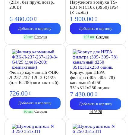
(2Нм, без пруж. возвр.,
Наружного воздуха TS-
230В)
E01 NTC10k (3950) IP54
(Z-скоба)
6 480.
00
1 900.
00
Добавить в корзину
Добавить в корзину
20 шт.
Сегодня
103 шт.
Сегодня
Фильтр карманный ФВК-
Корпус для HEPA
Л-237-237-120-3-G4/25
фильтра (305- 305- 78)
(для K-200; компактный)
канальный d250
351х312х250 оцинк.
726.
00
7 430.
00
Добавить в корзину
Добавить в корзину
96 шт.
Сегодня
14.08.26