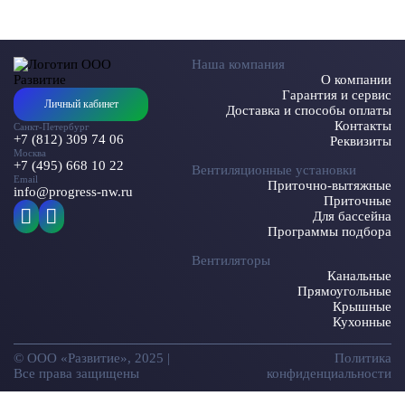
Наша компания
О компании
Гарантия и сервис
Личный кабинет
Доставка и способы оплаты
Контакты
Санкт-Петербург
+7 (812) 309 74 06
Реквизиты
Москва
+7 (495) 668 10 22
Вентиляционные установки
Email
Приточно-вытяжные
info@progress-nw.ru
Приточные
Для бассейна
Программы подбора
Вентиляторы
Канальные
Прямоугольные
Крышные
Кухонные
© ООО «Развитие», 2025 |
Политика
Все права защищены
конфиденциальности