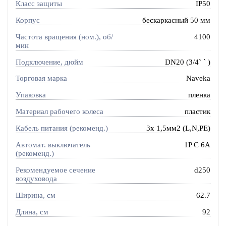
Класс защиты
IP50
Корпус
бескаркасный 50 мм
Частота вращения (ном.), об/
4100
мин
Подключение, дюйм
DN20 (3/4` ` )
Торговая марка
Naveka
Упаковка
пленка
Материал рабочего колеса
пластик
Кабель питания (рекоменд.)
3х 1,5мм2 (L,N,PE)
Автомат. выключатель
1P C 6A
(рекоменд.)
Рекомендуемое сечение
d250
воздуховода
Ширина, см
62.7
Длина, см
92