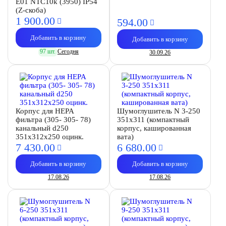
E01 NTC10k (3950) IP54
(Z-скоба)
1 900.
00
594.
00
Добавить в корзину
Добавить в корзину
97 шт.
Сегодня
30.09.26
Корпус для HEPA
Шумоглушитель N 3-250
фильтра (305- 305- 78)
351х311 (компактный
канальный d250
корпус, кашированная
351х312х250 оцинк.
вата)
7 430.
00
6 680.
00
Добавить в корзину
Добавить в корзину
17.08.26
17.08.26