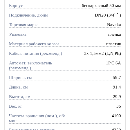
Корпус
бескаркасный 50 мм
Подключение, дюйм
DN20 (3/4` ` )
Торговая марка
Naveka
Упаковка
пленка
Материал рабочего колеса
пластик
Кабель питания (рекоменд.)
3х 1,5мм2 (L,N,PE)
Автомат. выключатель
1P C 6A
(рекоменд.)
Ширина, см
59.7
Длина, см
91.4
Высота, см
29.9
Вес, кг
36
Частота вращения (ном.), об/
4100
мин