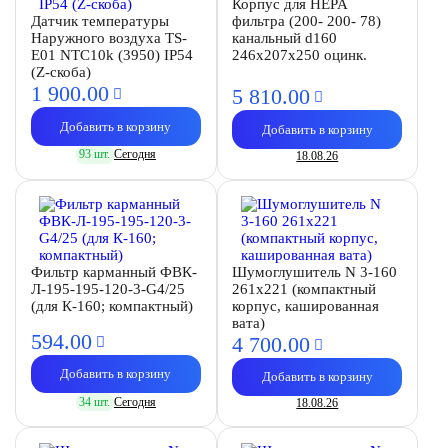
Корпус для HEPA
Датчик температуры
фильтра (200- 200- 78)
Наружного воздуха TS-
канальный d160
E01 NTC10k (3950) IP54
246х207х250 оцинк.
(Z-скоба)
1 900.
00
5 810.
00
Добавить в корзину
Добавить в корзину
93 шт.
Сегодня
18.08.26
Фильтр карманный ФВК-
Шумоглушитель N 3-160
Л-195-195-120-3-G4/25
261х221 (компактный
(для К-160; компактный)
корпус, кашированная
вата)
594.
00
4 700.
00
Добавить в корзину
Добавить в корзину
34 шт.
Сегодня
18.08.26