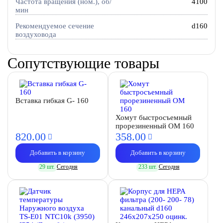
Частота вращения (ном.), об/
4100
мин
Рекомендуемое сечение
d160
воздуховода
Сопутствующие товары
Вставка гибкая G- 160
Хомут быстросъемный
прорезиненный OM 160
820.
00
358.
00
Добавить в корзину
Добавить в корзину
29 шт.
Сегодня
233 шт.
Сегодня