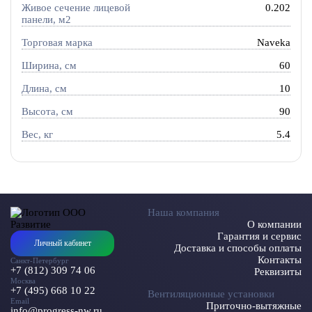
Живое сечение лицевой
0.202
панели, м2
Торговая марка
Naveka
Ширина, см
60
Длина, см
10
Высота, см
90
Вес, кг
5.4
Наша компания
О компании
Гарантия и сервис
Личный кабинет
Доставка и способы оплаты
Контакты
Санкт-Петербург
+7 (812) 309 74 06
Реквизиты
Москва
+7 (495) 668 10 22
Вентиляционные установки
Email
Приточно-вытяжные
info@progress-nw.ru