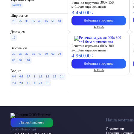
Решетка наружная 300х 150
Naveka
s=1.0мм оцинкованная
3 450.
00
Ширина, см
Добавить в корзину
20
25
30
35
40
45
50
60
17.08.26
Длина, см
10
Решетка наружная 600х 300
Высота, см
s=1.0мм оцинкованная
20
25
30
35
40
50
60
70
4 960.
00
80
90
110
Добавить в корзину
17.08.26
Вес, кг
0.4
0.6
0.7
1
1.3
1.8
1.5
2.1
2.4
2.8
3.2
4
5.4
6.5
Наша компан
Личный кабинет
О компании
Санкт-Петербург
Гарантия и сервис