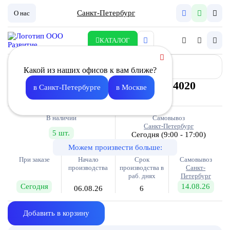
Санкт-Петербург
О нас
КАТАЛОГ
Какой из наших офисов к вам ближе?
Корпус карманного фильтра К- 4020
в Санкт-Петербурге
в Москве
5 340.00
В наличии
Самовывоз
Санкт-Петербург
5 шт.
Сегодня
(9:00 - 17:00)
Можем произвести больше:
При заказе
Начало
Срок
Самовывоз
производства
производства в
Санкт-
раб. днях
Петербург
Сегодня
14.08.26
06.08.26
6
Добавить в корзину