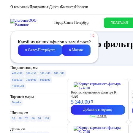
О компании
Программы
Дилеры
Контакты
Новости
Город:
Санкт-Петербург
КАТАЛОГ
Корпус карманного фильт
Какой из наших офисов к вам ближе?
в Санкт-Петербурге
в Москве
Описание
Подключение, мм
400x200
500x250
500x300
600x300
600x350
700x400
800x500
1000x500
Корпус карманного фильтра К-
4020
Торговая марка
5 340.
00
Naveka
Добавить в корзину
Ширина, см
5 шт.
10.08.26
50
60
70
80
90
110
Длина, см