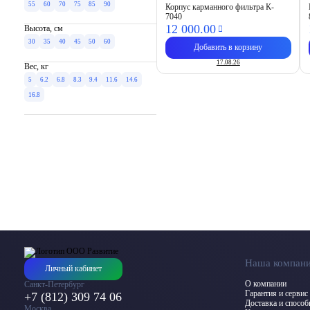
55
60
70
75
85
90
Корпус карманного фильтра К-
7040
12 000.
00
Высота, см
30
35
40
45
50
60
Добавить в корзину
17.08.26
Вес, кг
5
6.2
6.8
8.3
9.4
11.6
14.6
16.8
Наша компан
Личный кабинет
О компании
Санкт-Петербург
Гарантия и сервис
+7 (812) 309 74 06
Доставка и спосо
Москва