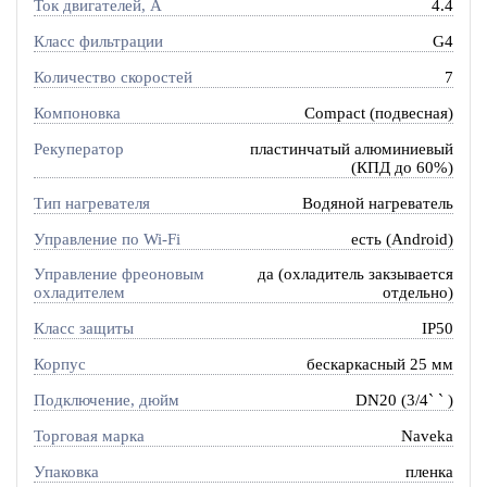
Ток двигателей, А
4.4
Класс фильтрации
G4
Количество скоростей
7
Компоновка
Compact (подвесная)
Рекуператор
пластинчатый алюминиевый
(КПД до 60%)
Тип нагревателя
Водяной нагреватель
Управление по Wi-Fi
есть (Android)
Управление фреоновым
да (охладитель закзывается
охладителем
отдельно)
Класс защиты
IP50
Корпус
бескаркасный 25 мм
Подключение, дюйм
DN20 (3/4` ` )
Торговая марка
Naveka
Упаковка
пленка