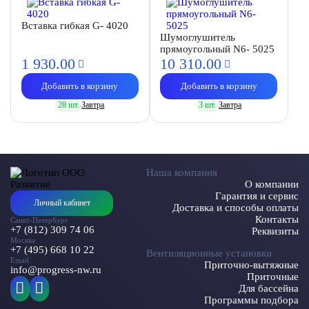
Вставка гибкая G- 4020
Шумоглушитель
прямоугольный N6- 5025
1 930.
00
10 310.
00
Добавить в корзину
Добавить в корзину
28 шт.
Завтра
3 шт.
Завтра
Наша компания
О компании
Гарантия и сервис
Личный кабинет
Доставка и способы оплаты
Контакты
Санкт-Петербург
+7 (812) 309 74 06
Реквизиты
Москва
+7 (495) 668 10 22
Вентиляционные установки
Email
Приточно-вытяжные
info@progress-nw.ru
Приточные
Для бассейна
Программы подбора