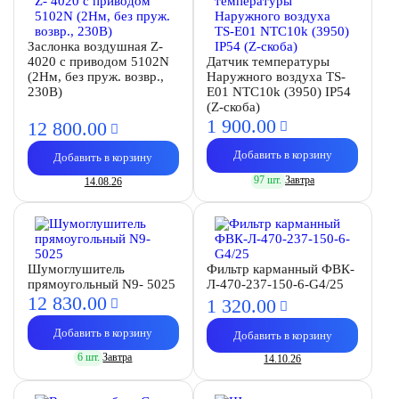
Заслонка воздушная Z-
4020 с приводом 5102N
Датчик температуры
(2Нм, без пруж. возвр.,
Наружного воздуха TS-
230В)
E01 NTC10k (3950) IP54
(Z-скоба)
1 900.
00
12 800.
00
Добавить в корзину
Добавить в корзину
97 шт.
Завтра
14.08.26
Шумоглушитель
Фильтр карманный ФВК-
прямоугольный N9- 5025
Л-470-237-150-6-G4/25
12 830.
00
1 320.
00
Добавить в корзину
Добавить в корзину
6 шт.
Завтра
14.10.26