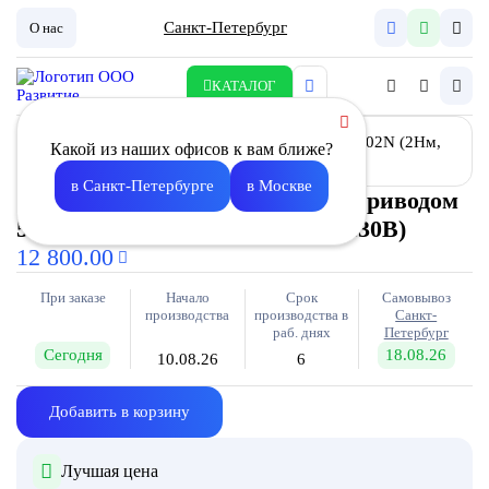
Санкт-Петербург
О нас
КАТАЛОГ
Какой из наших офисов к вам ближе?
в Санкт-Петербурге
в Москве
Заслонка воздушная Z- 4020 с приводом
5102N (2Нм, без пруж. возвр., 230В)
12 800.00
При заказе
Начало
Срок
Самовывоз
производства
производства в
Санкт-
раб. днях
Петербург
Сегодня
18.08.26
10.08.26
6
Добавить в корзину
Лучшая цена