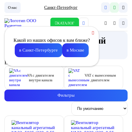
Санкт-Петербург
О нас
КАТАЛОГ
Вентилятор агрегатный
Какой из наших офисов к вам ближе?
Описание
в Санкт-Петербурге
в Москве
Выберите подкатегорию
VA с двигателем
VAT с вынесенным
внутри канала
двигателем
Фильтры