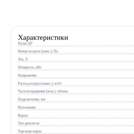
Характеристики
Пульт ДУ
Напор воздуха (макс.), Па
Ток, A
Мощность, кВт
Напряжение
Расход воздуха (макс.), м3/ч
Частота вращения (ном.), об/мин
Подключение, мм
Исполнение
Корпус
Тип двигателя
Торговая марка