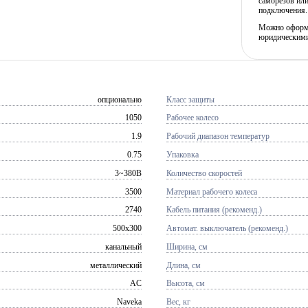
саморезов или
подключения.
Можно оформит
юридическими
опционально
Класс защиты
1050
Рабочее колесо
1.9
Рабочий диапазон температур
0.75
Упаковка
3~380В
Количество скоростей
3500
Материал рабочего колеса
2740
Кабель питания (рекоменд.)
500x300
Автомат. выключатель (рекоменд.)
канальный
Ширина, см
металлический
Длина, см
AC
Высота, см
Naveka
Вес, кг