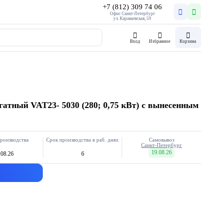
+7 (812) 309 74 06
Офис Санкт-Петербург
ул. Караваевская, 59
Вход
Избранное
Корзина
атный VAT23- 5030 (280; 0,75 кВт) с вынесенным
роизводства
Срок производства в раб. днях
Самовывоз
Санкт-Петербург
19.08.26
.08.26
6