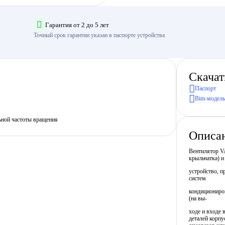
Гарантия от 2 до 5 лет
Точный срок гарантии указан в паспорте устройства
Скачат
Паспорт
Bim-модель
ьной частоты вращения
Описа
Вентилятор VA
крыльчатка) и
устройство, п
систем
кондициониро
(на вы-
ходе и входе 
деталей корпу