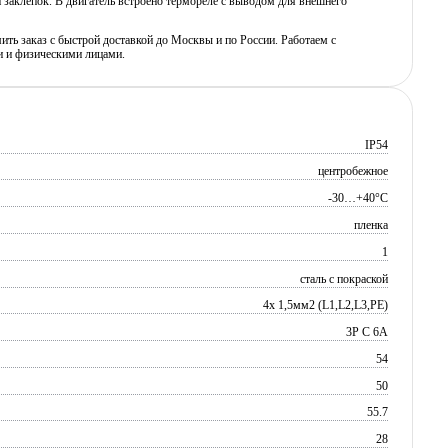
 заклепок. В двигатель встроено термореле с выводом для внешнего
ь заказ с быстрой доставкой до Москвы и по России. Работаем с
 и физическими лицами.
IP54
центробежное
-30…+40°C
пленка
1
сталь с покраской
4х 1,5мм2 (L1,L2,L3,PE)
3P C 6A
54
50
55.7
28