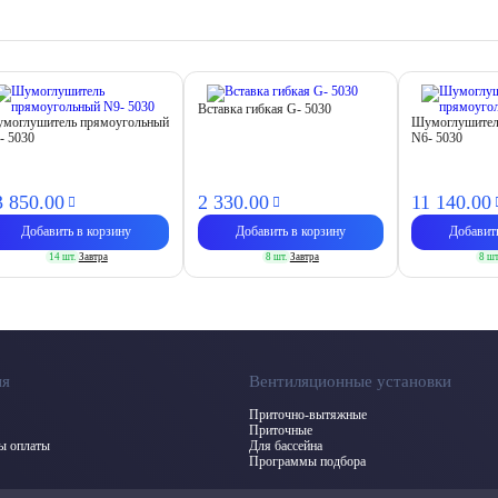
Вставка гибкая G- 5030
моглушитель прямоугольный
Шумоглушител
- 5030
N6- 5030
3 850.
00
2 330.
00
11 140.
00
Добавить в корзину
Добавить в корзину
Добавит
14 шт.
Завтра
8 шт.
Завтра
8 шт
ия
Вентиляционные установки
Приточно-вытяжные
Приточные
бы оплаты
Для бассейна
Программы подбора