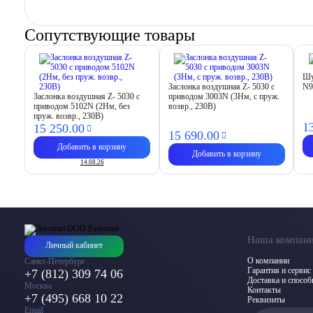
Сопутствующие товары
Шу
Заслонка воздушная Z- 5030 с
N9
Заслонка воздушная Z- 5030 с
приводом 3003N (3Нм, c пруж.
приводом 5102N (2Нм, без
возвр., 230В)
пруж. возвр., 230В)
1
15 250.
00
15 690.
00
Добавить в корзину
Добавить в корзину
14.08.26
Наша компан
Личный кабинет
О компании
Санкт-Петербург
Гарантия и сервис
+7 (812) 309 74 06
Доставка и спосо
Москва
Контакты
+7 (495) 668 10 22
Реквизиты
Email