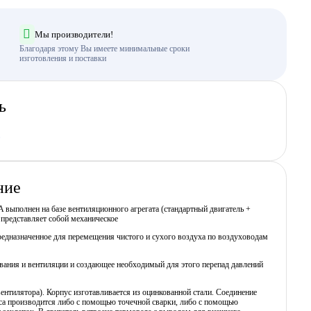
Мы производители!
Благодаря этому Вы имеете минимальные сроки
изготовления и поставки
ь
ние
 выполнен на базе вентиляционного агрегата (стандартный двигатель +
 представляет собой механическое
редназначенное для перемещения чистого и сухого воздуха по воздуховодам
вания и вентиляции и создающее необходимый для этого перепад давлений
вентилятора). Корпус изготавливается из оцинкованной стали. Соединение
са производится либо с помощью точечной сварки, либо с помощью