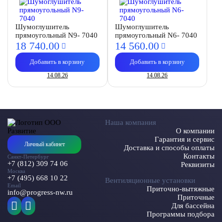
Шумоглушитель
Шумоглушитель
прямоугольный N9- 7040
прямоугольный N6- 7040
18 740.
00
14 560.
00
Добавить в корзину
Добавить в корзину
14.08.26
14.08.26
Наша компания
О компании
Гарантия и сервис
Личный кабинет
Доставка и способы оплаты
Контакты
Санкт-Петербург
+7 (812) 309 74 06
Реквизиты
Москва
+7 (495) 668 10 22
Вентиляционные установки
Email
Приточно-вытяжные
info@progress-nw.ru
Приточные
Для бассейна
Программы подбора