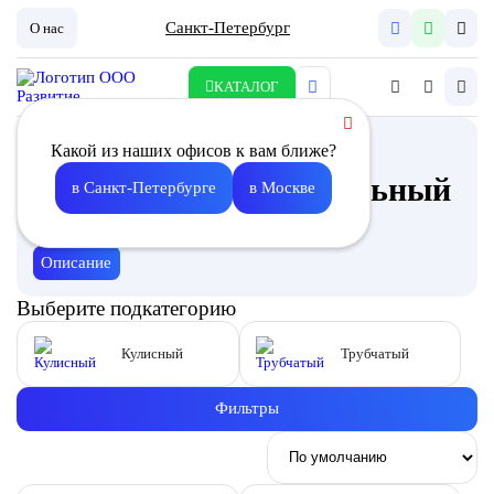
Санкт-Петербург
О нас
КАТАЛОГ
Шумоглушитель
Какой из наших офисов к вам ближе?
канальный прямоугольный
в Санкт-Петербурге
в Москве
в Москве
Описание
Выберите подкатегорию
Кулисный
Трубчатый
Фильтры