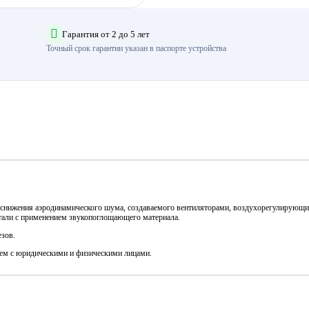
Гарантия от 2 до 5 лет
Точный срок гарантии указан в паспорте устройства
 снижения аэродинамического шума, создаваемого вентиляторами, воздухорегулирующи
стали с применением звукопоглощающего материала.
езов.
аем с юридическими и физическими лицами.