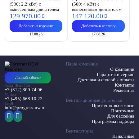
(500; 2,2 кВт) с
(500; 4 кВт) с
вынесенным двигателем
вынесенным двигателем
129 970.
00
147 120.
00
Добавить в корзину
Добавить в корзину
17.08.26
17.08.26
Наша компания
О компании
Гарантия и сервис
Личный кабинет
Доставка и способы оплаты
Контакты
Санкт-Петербург
+7 (812) 309 74 06
Реквизиты
Москва
+7 (495) 668 10 22
Вентиляционные установки
Email
Приточно-вытяжные
info@progress-nw.ru
Приточные
Для бассейна
Программы подбора
Вентиляторы
Канальные