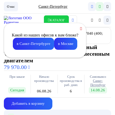
Санкт-Петербург
О нас
КАТАЛОГ
Какой из наших офисов к вам ближе?
в Санкт-Петербурге
в Москве
Вентилятор канальный агрегатный
VAT43- 7040 (400; 1,1 кВт) с вынесенным
двигателем
79 970.00
При заказе
Начало
Срок
Самовывоз
производства
производства в
Санкт-
раб. днях
Петербург
Сегодня
14.08.26
06.08.26
6
Добавить в корзину