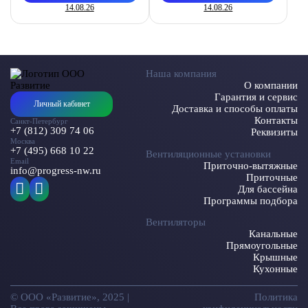
14.08.26
14.08.26
Наша компания
О компании
Гарантия и сервис
Личный кабинет
Доставка и способы оплаты
Контакты
Санкт-Петербург
+7 (812) 309 74 06
Реквизиты
Москва
+7 (495) 668 10 22
Вентиляционные установки
Email
Приточно-вытяжные
info@progress-nw.ru
Приточные
Для бассейна
Программы подбора
Вентиляторы
Канальные
Прямоугольные
Крышные
Кухонные
© ООО «Развитие», 2025 |
Политика