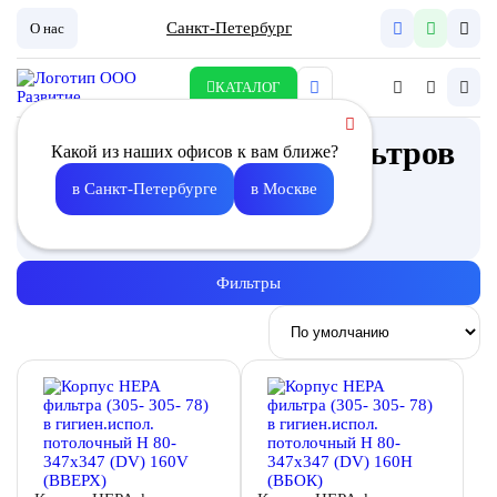
Санкт-Петербург
О нас
КАТАЛОГ
Корпус для HEPA фильтров
Какой из наших офисов к вам ближе?
(DV)
в Санкт-Петербурге
в Москве
Описание
Фильтры