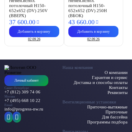
гигиен.испол.
гигиен.испол.
потолочный H150-
потолочный H150-
652х652 (DV) 250V
652х652 (DV) 250Н
(ВВЕРХ)
(ВБОК)
37 600.
00
43 660.
00
Добавить в корзину
Добавить в корзину
02.09.26
02.09.26
Наша компания
О компании
Гарантия и сервис
Личный кабинет
Доставка и способы оплаты
Контакты
Санкт-Петербург
+7 (812) 309 74 06
Реквизиты
Москва
+7 (495) 668 10 22
Вентиляционные установки
Email
Приточно-вытяжные
info@progress-nw.ru
Приточные
Для бассейна
Программы подбора
Вентиляторы