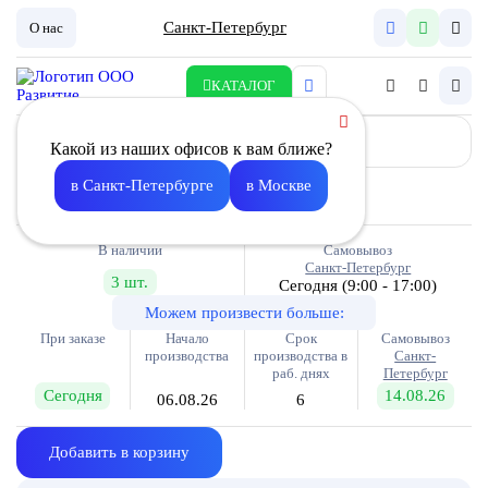
Санкт-Петербург
О нас
КАТАЛОГ
Какой из наших офисов к вам ближе?
Вставка гибкая G- 100
в Санкт-Петербурге
в Москве
760.00
В наличии
Самовывоз
Санкт-Петербург
3 шт.
Сегодня
(9:00 - 17:00)
Можем произвести больше:
При заказе
Начало
Срок
Самовывоз
производства
производства в
Санкт-
раб. днях
Петербург
Сегодня
14.08.26
06.08.26
6
Добавить в корзину